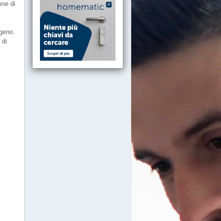
one di
igeno.
 di