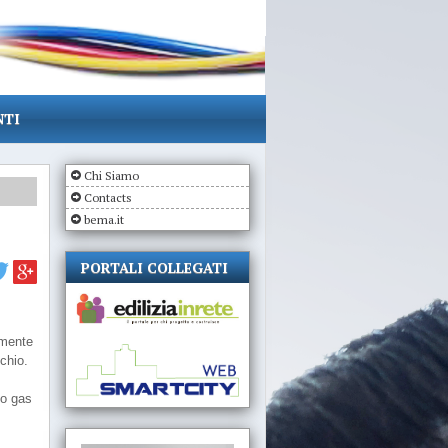
NTI
Chi Siamo
Contacts
bema.it
PORTALI COLLEGATI
amente
schio.
no gas