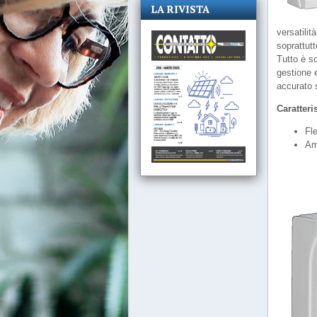
LA RIVISTA
versatilit
soprattutt
Tutto è s
gestione 
accurato s
Caratteri
Fle
Am