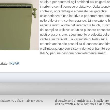
studiato per adattarsi agli ambienti più esigenti 
interferire con il benessere abitativo. Dalla tecnol
controllo, ogni dettaglio è pensato per garantire
un’esperienza d’uso intuitiva e perfettamente inte
nello stile di vita contemporaneo. L’innovazione I
esprime infatti anche nell’interfaccia touch, mini
dal semplice utilizzo: un unico pulsante consente
gestire accensione, spegnimento e velocità delle
ventole su tre livelli. La versatilità di Relax Air si
estende anche alle possibilità di connessione idr
e all'integrazione con sistemi domotici tramite se
0-10V, per una gestione completamente smart.
itate:
IRSAP
scrizione ROC 5836 -
Privacy policy
Il portale per l'elettricistia e l' installato
dell'elettronica, della domotica e dell'impi