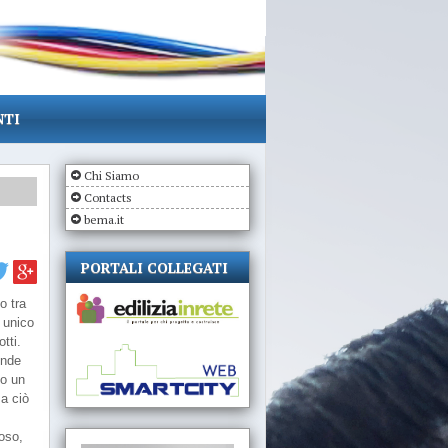
NTI
Chi Siamo
Contacts
bema.it
PORTALI COLLEGATI
o tra
 unico
tti.
onde
do un
a ciò
oso,