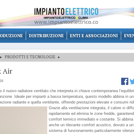
ODUZIONE
DISTRIBUZIONE
ENTI E ASSOCIAZIONI
EVE
▸
PRODOTTI E TECNOLOGIE
▸
 Air
026
 il nuovo radiatore ventilato che interpreta in chiave contemporanea l’equilibri
unzione. Ideale per impianti a bassa temperatura, questo modello abbina in un
ezione radiante e quella ventilante, offrendo prestazioni elevate e consumi rido
Grazie alla ventilazione integrata, il calore si diff
rapidamente ed elimina le zone fredde, garanten
comfort termico immediato e costante. Si abbina 
anche un rilevante comfort acustico, dovuto a un
sistema di funzionamento particolarmente silenzi