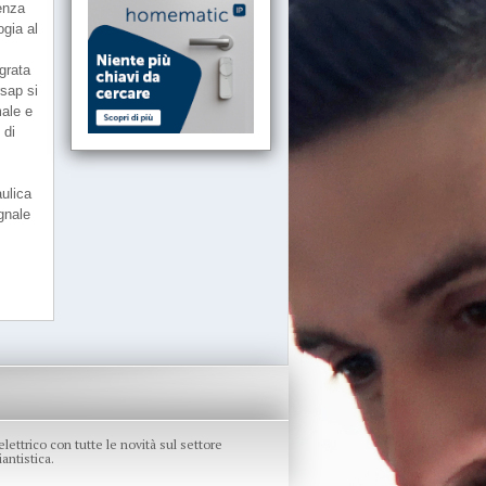
senza
ogia al
grata
rsap si
male e
 di
aulica
gnale
re elettrico con tutte le novità sul settore
antistica.