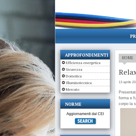
PR
APPROFONDIMENTI
HOME
Efficienza energetica
Sicurezza
Relax
Domotica
13 aprile 2
Illuminotecnica
Mercato
Presentato
forma e f
NORME
corpo la s
Aggiornamenti dal CEI