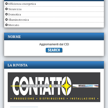
Efficienza energetica
Sicurezza
Domotica
Illuminotecnica
Mercato
NORME
Aggiornamenti dal CEI
LA RIVISTA