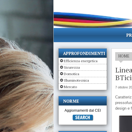
PR
APPROFONDIMENTI
HOME
Efficienza energetica
Sicurezza
Linea
Domotica
BTic
Illuminotecnica
Mercato
7 ottobre 2
Caratteri
NORME
pressofus
design e f
Aggiornamenti dal CEI