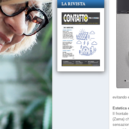
LA RIVISTA
evitando 
Estetica 
Il frontal
(Zama) ch
sensazione