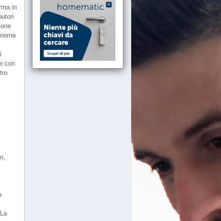
orma in
butori
zione
a nome
i
ne con
tro
m,
o
 La