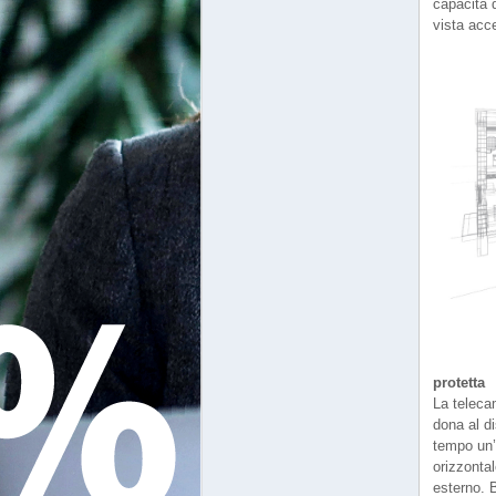
capacità d
vista acce
protetta
La teleca
dona al di
tempo un’
orizzontal
esterno. 