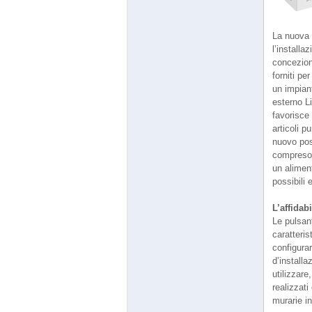
La nuova o
l’install
concezione
forniti pe
un impiant
esterno Li
favorisce 
articoli p
nuovo pos
compreso 
un alimen
possibili 
L’affidab
Le pulsant
caratteri
configurar
d’installa
utilizzare
realizzati
murarie i