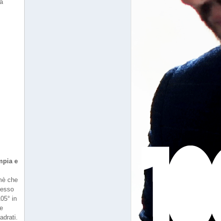
 a
mpia e
mè che
stesso
05° in
te
adrati.