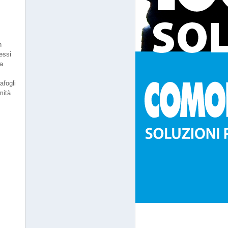
n
essi
ta
afogli
mità