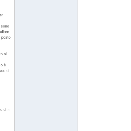
er
t sono
allare
l posto
e
to al
mo è
aso di
 di ri