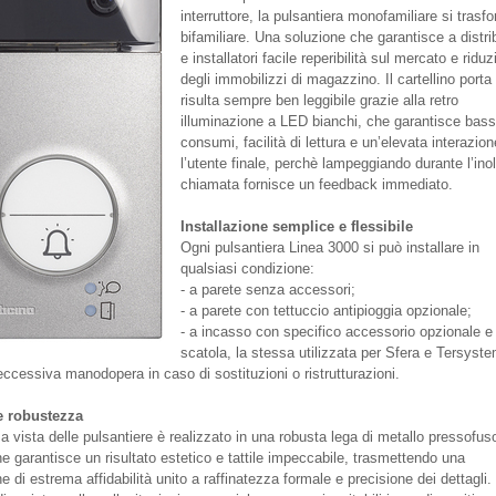
interruttore, la pulsantiera monofamiliare si trasf
bifamiliare. Una soluzione che garantisce a distri
e installatori facile reperibilità sul mercato e ridu
degli immobilizzi di magazzino. Il cartellino port
risulta sempre ben leggibile grazie alla retro
illuminazione a LED bianchi, che garantisce bass
consumi, facilità di lettura e un’elevata interazio
l’utente finale, perchè lampeggiando durante l’inol
chiamata fornisce un feedback immediato.
Installazione semplice e flessibile
Ogni pulsantiera Linea 3000 si può installare in
qualsiasi condizione:
- a parete senza accessori;
- a parete con tettuccio antipioggia opzionale;
- a incasso con specifico accessorio opzionale e
scatola, la stessa utilizzata per Sfera e Tersyste
eccessiva manodopera in caso di sostituzioni o ristrutturazioni.
e robustezza
e a vista delle pulsantiere è realizzato in una robusta lega di metallo pressofus
e garantisce un risultato estetico e tattile impeccabile, trasmettendo una
 di estrema affidabilità unito a raffinatezza formale e precisione dei dettagli.