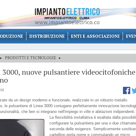
ODUZIONE
DISTRIBUZIONE
ENTI E ASSOCIAZIONI
EVE
▸
PRODOTTI E TECNOLOGIE
▸
 3000, nuove pulsantiere videocitofoniche
ino
016
zzate da un design moderno e funzionale, realizzate in un robusto metallo
o, le pulsantiere di Linea 3000 coniugano perfettamente innovazione tecnolog
unzionalità, che ben si integrano nell'impiego in ville e abitazioni indipendenti.
La flessibilità installativa è esaltata dalla possibili
configurare la pulsantiera per una o due chiamate
seconda delle esigenze. Semplicemente sostituen
cartellino porta nome e commutando un micro