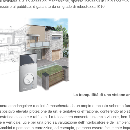
i resistere alle sollecitazioni meccaniche, spesso inevitabili in un dispositivo
ssibile al pubblico, è garantito da un grado di robustezza IK10.
La tranquillità di una visione a
mera grandangolare a colori è mascherata da un ampio e robusto schermo fu
spositivo elevata protezione da urti e tentativi di effrazione, conferendo allo 
estetica elegante e raffinata. La telecamera consente un’ampia visuale, ben 1
e e verticale, utile per una precisa valutazione dell’interlocutore e dell’ambien
Bambini o persone in carrozzina, ad esempio, potranno essere facilmente inqu