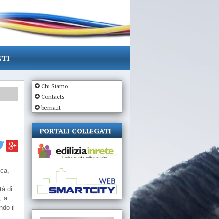
NTI
Chi Siamo
Contacts
bema.it
PORTALI COLLEGATI
ica,
tà di
, a
do il