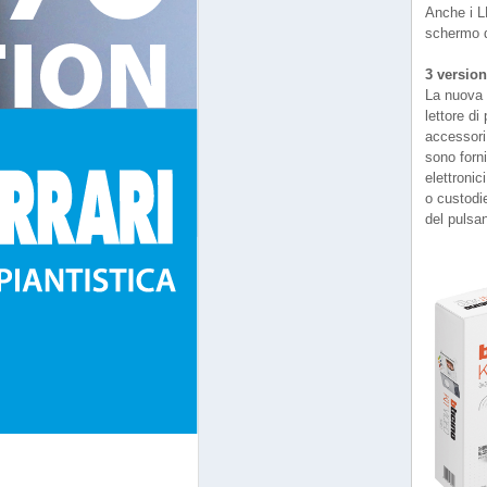
Anche i LE
schermo d
3 version
La nuova p
lettore di
accessori 
sono forni
elettronic
o custodie
del pulsa