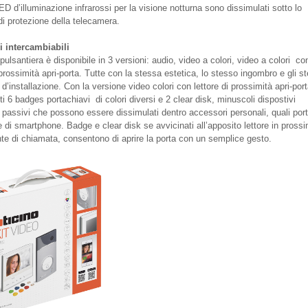
D d’illuminazione infrarossi per la visione notturna sono dissimulati sotto lo
i protezione della telecamera.
i intercambiabili
ulsantiera è disponibile in 3 versioni: audio, video a colori, video a colori co
 prossimità apri-porta. Tutte con la stessa estetica, lo stesso ingombro e gli st
d’installazione. Con la versione video colori con lettore di prossimità apri-por
ti 6 badges portachiavi di colori diversi e 2 clear disk, minuscoli dispostivi
i passivi che possono essere dissimulati dentro accessori personali, quali port
 di smartphone. Badge e clear disk se avvicinati all’apposito lettore in prossi
nte di chiamata, consentono di aprire la porta con un semplice gesto.