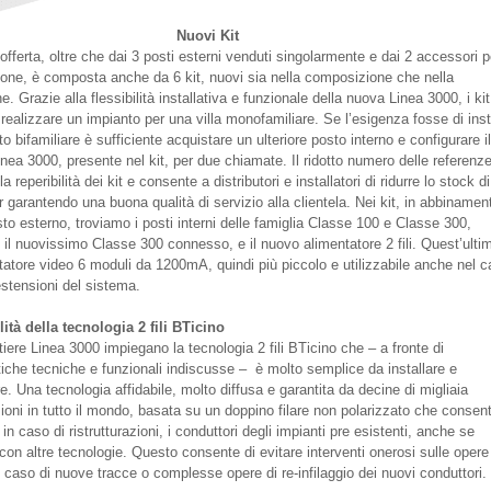
Nuovi Kit
fferta, oltre che dai 3 posti esterni venduti singolarmente e dai 2 accessori p
azione, è composta anche da 6 kit, nuovi sia nella composizione che nella
. Grazie alla flessibilità installativa e funzionale della nuova Linea 3000, i ki
r realizzare un impianto per una villa monofamiliare. Se l’esigenza fosse di inst
o bifamiliare è sufficiente acquistare un ulteriore posto interno e configurare i
nea 3000, presente nel kit, per due chiamate. Il ridotto numero delle referenz
la reperibilità dei kit e consente a distributori e installatori di ridurre lo stock di
ur garantendo una buona qualità di servizio alla clientela. Nei kit, in abbinamen
to esterno, troviamo i posti interni delle famiglia Classe 100 e Classe 300,
il nuovissimo Classe 300 connesso, e il nuovo alimentatore 2 fili. Quest’ulti
tatore video 6 moduli da 1200mA, quindi più piccolo e utilizzabile anche nel c
estensioni del sistema.
ilità della tecnologia 2 fili BTicino
iere Linea 3000 impiegano la tecnologia 2 fili BTicino che – a fronte di
stiche tecniche e funzionali indiscusse – è molto semplice da installare e
e. Una tecnologia affidabile, molto diffusa e garantita da decine di migliaia
zioni in tutto il mondo, basata su un doppino filare non polarizzato che consente
, in caso di ristrutturazioni, i conduttori degli impianti pre esistenti, anche se
 con altre tecnologie. Questo consente di evitare interventi onerosi sulle opere
n caso di nuove tracce o complesse opere di re-infilaggio dei nuovi conduttori.