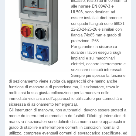
incasso, realizzati in conformità
alle
norme EN 0947-3 e
UL503
, sono destinati ad
essere installati direttamente
sui quadri flangiati serie 69021-
22-23-24-25-26 e similari con
flangia 74x85 mm e grado di
protezione IP65.
Per garantire la
sicurezza
durante i lavori eseguiti sugli
impianti e sui macchinari
elettrici, occorre interrompere e
sezionare i circuiti interessati.
Sempre più spesso la funzione
di sezionamento viene svolta da apparecchi che hanno anche
funzione di manovra e di protezione ma, il sezionatore, trova in
molti casi la sua giusta collocazione per la manovra nelle
immediate vicinanze dell’apparecchio utilizzatore per comodità o
sicurezza di azionamento (emergenza).
Gli interruttori di manovra, non automatici, devono essere protetti a
monte da interruttori automatici o da fusibili. Difatti gli interruttori di
manovra / sezionatori sono definiti dalla norma come apparecchi in
grado di stabilire e interrompere correnti in condizioni normali di
utilizzo, comprese eventuali correnti di sovraccarico specificate, ed