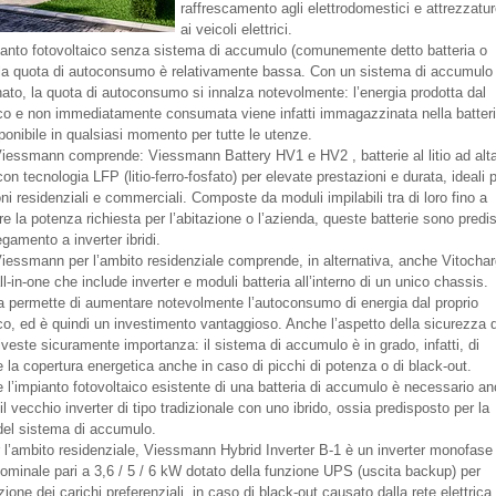
raffrescamento agli elettrodomestici e attrezzatur
ai veicoli elettrici.
ianto fotovoltaico senza sistema di accumulo (comunemente detto batteria o
 la quota di autoconsumo è relativamente bassa. Con un sistema di accumulo
ato, la quota di autoconsumo si innalza notevolmente: l’energia prodotta dal
ico e non immediatamente consumata viene infatti immagazzinata nella batter
ponibile in qualsiasi momento per tutte le utenze.
 Viessmann comprende: Viessmann Battery HV1 e HV2 , batterie al litio ad alt
on tecnologia LFP (litio-ferro-fosfato) per elevate prestazioni e durata, ideali 
ni residenziali e commerciali. Composte da moduli impilabili tra di loro fino a
e la potenza richiesta per l’abitazione o l’azienda, queste batterie sono predi
legamento a inverter ibridi.
 Viessmann per l’ambito residenziale comprende, in alternativa, anche Vitochar
l-in-one che include inverter e moduli batteria all’interno di un unico chassis.
ia permette di aumentare notevolmente l’autoconsumo di energia dal proprio
ico, ed è quindi un investimento vantaggioso. Anche l’aspetto della sicurezza d
riveste sicuramente importanza: il sistema di accumulo è in grado, infatti, di
 la copertura energetica anche in caso di picchi di potenza o di black-out.
e l’impianto fotovoltaico esistente di una batteria di accumulo è necessario a
 il vecchio inverter di tipo tradizionale con uno ibrido, ossia predisposto per la
del sistema di accumulo.
r l’ambito residenziale, Viessmann Hybrid Inverter B-1 è un inverter monofase
ominale pari a 3,6 / 5 / 6 kW dotato della funzione UPS (uscita backup) per
zione dei carichi preferenziali, in caso di black-out causato dalla rete elettrica