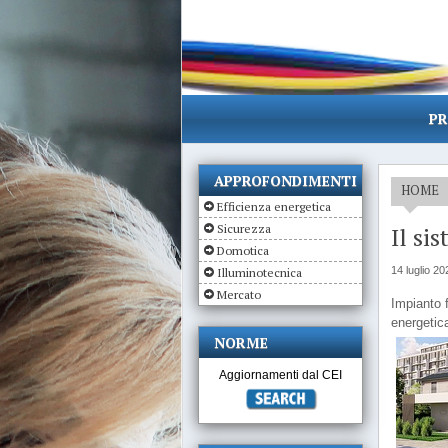
PR
APPROFONDIMENTI
HOME
Efficienza energetica
Sicurezza
Il si
Domotica
14 luglio 20
Illuminotecnica
Mercato
Impianto 
energetica
NORME
Aggiornamenti dal CEI