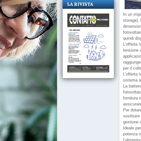
LA RIVISTA
In un imp
storage),
dimension
fotovolta
quindi dis
L’offerta
tensione c
applicazio
raggiunger
per il col
L’offerta
sistema al
La batter
fotovolta
fornitura 
assicurare
Per dotar
sostituire
gestione 
Ideale pe
potenza n
l’alimenta