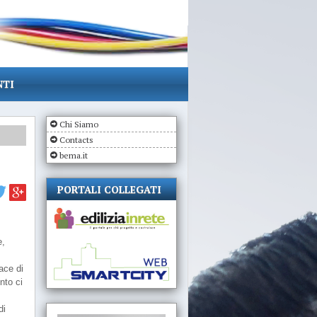
NTI
Chi Siamo
Contacts
bema.it
PORTALI COLLEGATI
e,
ace di
nto ci
di