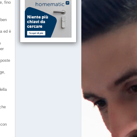
e, fino
 ben
ia ed è
a
per
sposte
ge,
ella
nche
 con
.