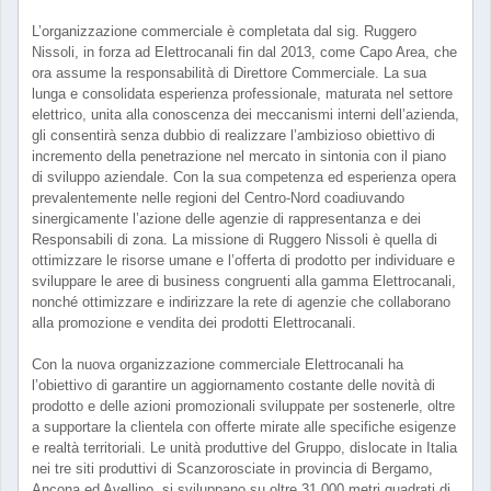
L’organizzazione commerciale è completata dal sig. Ruggero
Nissoli, in forza ad Elettrocanali fin dal 2013, come Capo Area, che
ora assume la responsabilità di Direttore Commerciale. La sua
lunga e consolidata esperienza professionale, maturata nel settore
elettrico, unita alla conoscenza dei meccanismi interni dell’azienda,
gli consentirà senza dubbio di realizzare l’ambizioso obiettivo di
incremento della penetrazione nel mercato in sintonia con il piano
di sviluppo aziendale. Con la sua competenza ed esperienza opera
prevalentemente nelle regioni del Centro-Nord coadiuvando
sinergicamente l’azione delle agenzie di rappresentanza e dei
Responsabili di zona. La missione di Ruggero Nissoli è quella di
ottimizzare le risorse umane e l’offerta di prodotto per individuare e
sviluppare le aree di business congruenti alla gamma Elettrocanali,
nonché ottimizzare e indirizzare la rete di agenzie che collaborano
alla promozione e vendita dei prodotti Elettrocanali.
Con la nuova organizzazione commerciale Elettrocanali ha
l’obiettivo di garantire un aggiornamento costante delle novità di
prodotto e delle azioni promozionali sviluppate per sostenerle, oltre
a supportare la clientela con offerte mirate alle specifiche esigenze
e realtà territoriali. Le unità produttive del Gruppo, dislocate in Italia
nei tre siti produttivi di Scanzorosciate in provincia di Bergamo,
Ancona ed Avellino, si sviluppano su oltre 31.000 metri quadrati di