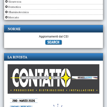
Sicurezza
Domotica
Illuminotecnica
Mercato
NORME
Aggiornamenti dal CEI
LA RIVISTA