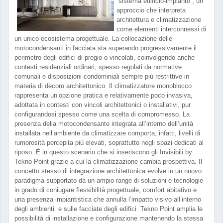
“sistema edificio-impianto”, un
approccio che interpreta
architettura e climatizzazione
come elementi interconnessi di
un unico ecosistema progettuale. La collocazione delle
motocondensanti in facciata sta superando progressivamente il
perimetro degli edifici di pregio o vincolati, coinvolgendo anche
contesti residenziali ordinari, spesso regolati da normative
comunali e disposizioni condominiali sempre più restrittive in
materia di decoro architettonico. Il climatizzatore monoblocco
rappresenta un’opzione pratica e relativamente poco invasiva,
adottata in contesti con vincoli architettonici o installativi, pur
configurandosi spesso come una scelta di compromesso. La
presenza della motocondensante integrata all’interno dell’unità
installata nell’ambiente da climatizzare comporta, infatti, livelli di
rumorosità percepita più elevati, soprattutto negli spazi dedicati al
riposo. È in questo scenario che si inseriscono gli Invisibili by
Tekno Point grazie a cui la climatizzazione cambia prospettiva. Il
concetto stesso di integrazione architettonica evolve in un nuovo
paradigma supportato da un ampio range di soluzioni e tecnologie
in grado di coniugare flessibilità progettuale, comfort abitativo e
una presenza impiantistica che annulla l’impatto visivo all’interno
degli ambienti e sulle facciate degli edifici. Tekno Point amplia le
possibilità di installazione e configurazione mantenendo la stessa