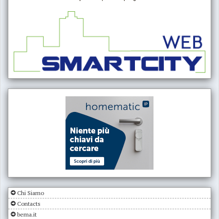
Chi Siamo
Contacts
bema.it