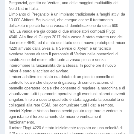
Preganziol, gestito da Veritas, una delle maggiori multiutility del
Nord-Est in Italia.
L'impianto di Preganziol è un impianto tradizionale a fanghi attivi da
10.000 Abitanti Equivalenti, che esegue anche il trattamento
dell'azoto e perciò ha una vasca di denitrificazione da circa 600
m3. La vasca era già dotata di due miscelatori compatti Flygt
4640. Alla fine di Giugno 2017 dalla vasca è stato estratto uno dei
due mixer 4640, ed è stato sostituito con il nuovo prototipo di mixer
4220 arrivato dalla Svezia. li Service di Xylem e un tecnico
svedese hanno aiutato il personale di Veritas nelle operazioni di
sostituzione del mixer, effettuate a vasca piena e senza
interrompere la funzionalità della stessa. ln poche ore il nuovo
mixer è stato allacciato ed avviato.
li mixer adattivo installato era dotato di un piccolo pannello di
controllo locale che dispone di gateway di comunicazione, di
pannello operatore locale che consente di regolare la macchina e di
visualizzare tutti i parametri operativi e gli eventuali allarmi o eventi
singolari. ln più a questo quadretto è stata aggiunta la possibilità di
collegarsi alla rete GSM, per comunicare tutti i dati a remoto. I
tecnici Xylem e Veritas hanno perciò potuto registrare e vedere in
ogni istante il funzionamento del mixer e verificarne il
funzionamento.
Il mixer Flygt 4220 è stato inizialmente regolato ad una velocità di
270 rpm, cui corrisponde una spinta leggermente superiore a quella