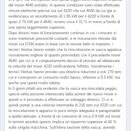
del mixer 4640 estratto. ln queste condizioni sono state effettuate
misure elettriche precise sia sul 4220 che sul 4640 da cui già si
evidenziava un assorbimento di 1.85 kW per il 4220 a fronte di
quasi 2.70 kW per il 4640, ovvero circa il 31 % in meno a fronte di
una spinta leggermente superiore.
Dopo diversi mesi di funzionamento continuo in cui i consumi si
sono mantenuti pressoché costanti, e le misurazioni rilevate dal
mixer via GSM erano in linea con le misure fatte in impianto, i
tecnici Veritas hanno notato che la miscelazione in vasca appariva
visivamente migliore di quanto provveduto con il precedente mixer
4640, per cui si è congiuntamente deciso di provare ad abbassare
la velocità del mixer 4220 verificandone l'effetto. Inizialmente i
tecnici Veritas hanno provato una drastica riduzione a soli 170 rpm,
cui è corrisposto un consumo molto basso, inferiore a 0.5 kW, ma
anche una spinta molto ridotta.
ln 5 giorni infatti era evidente che la vasca era miscelata peggio,
specie nella porzione interessata dalla azione del nuovo mixer e
quindi si è proceduto a effettuare un settaggio diverso. Ci si è
quindi portati a una velocità intermedia di 216 rpm sul 4220 con cui
la miscelazione è apparsa in poco tempo adeguata e paragonabile
a quella abituale, a fronte di un consumo di circa 0.9 kW sul mixer.
ln termini assoluti questo implica un risparmio superiore al 66 %
sulla singola macchina. Sull'intera sezione della vasca, avendo