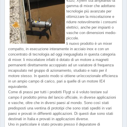
4320, Xylem sta ampliando la
gamma di mixer che adottano
tecnologie più avanzate per
ottimizzare la miscelazione e
ridurre notevolmente i consumi
elettrici, anche per impianti o
vasche con dimensioni medio-
piccole.
li nuovo prodotto è un mixer
compatto, in esecuzione interamente in acciaio inox e con un
concentrato di tecnologia ad oggi ineguagliata in questa categoria
di mixer. li miscelatore infatti è dotato di un motore a magneti
permanenti direttamente accoppiato ad un variatore di frequenza
incapsulato nel gruppo di azionamento, studiato e nato per il
motore stesso. ln questo modo si ottiene un'eccezionale efficienza
in un ampio campo di carico, pari a quelle di un motore IE4
equivalente.
Come di prassi per tutti i prodotti Flygt si è voluto testare sul
campo il prodotto prima del lancio ufficiale, in diverse applicazioni
e vasche, oltre che in diversi paesi al mondo. Sono così stati
predisposti una ventina di prototipi che sono stati spediti in vari
paesi e provati in differenti applicazioni. Di questi due sono stati
destinati in Italia e provati in applicazioni diverse.
Uno in particolare è stato provato presso il depuratore di