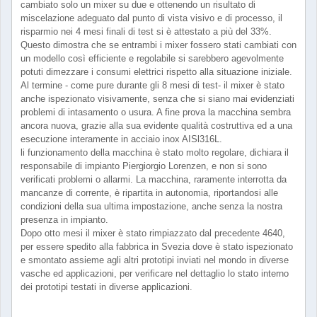
cambiato solo un mixer su due e ottenendo un risultato di
miscelazione adeguato dal punto di vista visivo e di processo, il
risparmio nei 4 mesi finali di test si è attestato a più del 33%.
Questo dimostra che se entrambi i mixer fossero stati cambiati con
un modello così efficiente e regolabile si sarebbero agevolmente
potuti dimezzare i consumi elettrici rispetto alla situazione iniziale.
Al termine - come pure durante gli 8 mesi di test- il mixer è stato
anche ispezionato visivamente, senza che si siano mai evidenziati
problemi di intasamento o usura. A fine prova la macchina sembra
ancora nuova, grazie alla sua evidente qualità costruttiva ed a una
esecuzione interamente in acciaio inox AISl316L.
li funzionamento della macchina è stato molto regolare, dichiara il
responsabile di impianto Piergiorgio Lorenzen, e non si sono
verificati problemi o allarmi. La macchina, raramente interrotta da
mancanze di corrente, è ripartita in autonomia, riportandosi alle
condizioni della sua ultima impostazione, anche senza la nostra
presenza in impianto.
Dopo otto mesi il mixer è stato rimpiazzato dal precedente 4640,
per essere spedito alla fabbrica in Svezia dove è stato ispezionato
e smontato assieme agli altri prototipi inviati nel mondo in diverse
vasche ed applicazioni, per verificare nel dettaglio lo stato interno
dei prototipi testati in diverse applicazioni.