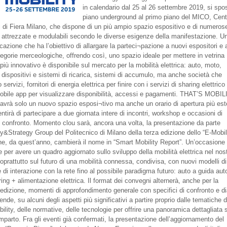
in calendario dal 25 al 26 settembre 2019, si spo
piano underground al primo piano del MICO, Cent
 di Fiera Milano, che dispone di un più ampio spazio espositivo e di numeros
 attrezzate e modulabili secondo le diverse esigenze della manifestazione. U
azione che ha l’obiettivo di allargare la parteci¬pazione a nuovi espositori e 
egorie merceologiche, offrendo così, uno spazio ideale per mettere in vetrina
più innovativo è disponibile sul mercato per la mobilità elettrica: auto, moto,
, dispositivi e sistemi di ricarica, sistemi di accumulo, ma anche società che
 servizi, fornitori di energia elettrica per finire con i servizi di sharing elettrico
mobile app per visualizzare disponibilità, accessi e pagamenti. THAT’S MOBI
avrà solo un nuovo spazio esposi¬tivo ma anche un orario di apertura più es
tirà di partecipare a due giornata intere di incontri, workshop e occasioni di
 e confronto. Momento clou sarà, ancora una volta, la presentazione da parte
gy&Strategy Group del Politecnico di Milano della terza edizione dello “E-Mobil
he, da quest’anno, cambierà il nome in “Smart Mobility Report”. Un’occasione
 per avere un quadro aggiornato sullo sviluppo della mobilità elettrica nel nos
oprattutto sul futuro di una mobilità connessa, condivisa, con nuovi modelli d
e di interazione con la rete fino al possibile paradigma futuro: auto a guida a
ing + alimentazione elettrica. Il format dei convegni alternerà, anche per la
edizione, momenti di approfondimento generale con specifici di confronto e d
ende, su alcuni degli aspetti più significativi a partire proprio dalle tematiche d
lity, delle normative, delle tecnologie per offrire una panoramica dettagliata 
omparto. Fra gli eventi già confermati, la presentazione dell’aggiornamento del