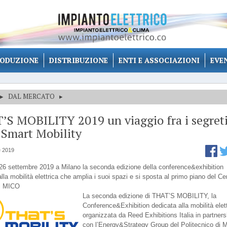
ODUZIONE
DISTRIBUZIONE
ENTI E ASSOCIAZIONI
EVE
▸
DAL MERCATO
▸
S MOBILITY 2019 un viaggio fra i segret
 Smart Mobility
e 2019
 26 settembre 2019 a Milano la seconda edizione della conference&exhibition
lla mobilità elettrica che amplia i suoi spazi e si sposta al primo piano del Ce
i MICO
La seconda edizione di THAT’S MOBILITY, la
Conference&Exhibition dedicata alla mobilità elett
organizzata da Reed Exhibitions Italia in partners
con l’Energy&Strategy Group del Politecnico di M