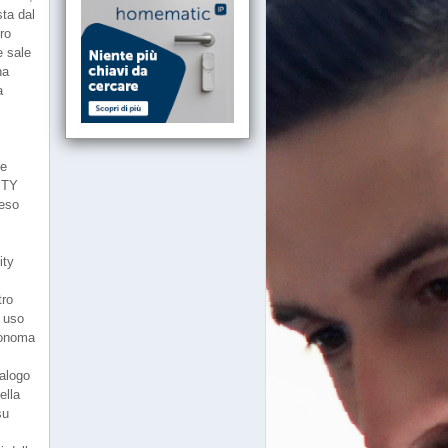
sta dal
ro
e sale
na
a
 e
LITY
teso
ity
tro
i uso
utonoma
ialogo
ella
su