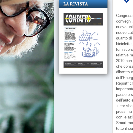
LA RIVISTA
Congressi
convegni,
nuova ubic
nuove cat
quanto di 
biciclette
forniscono
relative 
2019 non 
che consen
dibattito
dell’Ener
Report” c
importante
paese e s
dell’auto 
+ car shar
prossima 
con le azi
Smart mobi
tutto il c