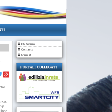
NTI
Chi Siamo
Contacts
bema.it
i
PORTALI COLLEGATI
ntro
rica,
hip
ilano,