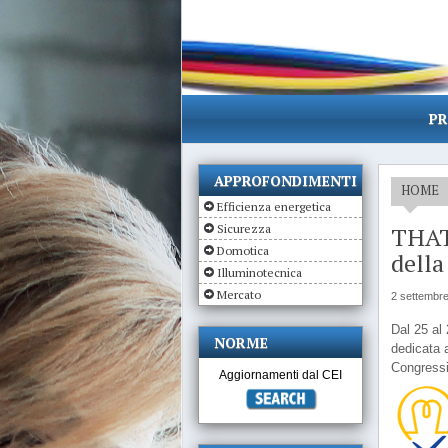
PR
APPROFONDIMENTI
HOME
Efficienza energetica
Sicurezza
THAT’
Domotica
della
Illuminotecnica
Mercato
2 settembr
Dal 25 al
NORME
dedicata a
Congress
Aggiornamenti dal CEI