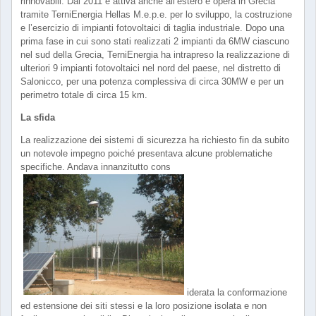
rinnovabili. Dal 2011 è attiva anche all’estero e opera in Grecia
tramite TerniEnergia Hellas M.e.p.e. per lo sviluppo, la costruzione
e l’esercizio di impianti fotovoltaici di taglia industriale. Dopo una
prima fase in cui sono stati realizzati 2 impianti da 6MW ciascuno
nel sud della Grecia, TerniEnergia ha intrapreso la realizzazione di
ulteriori 9 impianti fotovoltaici nel nord del paese, nel distretto di
Salonicco, per una potenza complessiva di circa 30MW e per un
perimetro totale di circa 15 km.
La sfida
La realizzazione dei sistemi di sicurezza ha richiesto fin da subito
un notevole impegno poiché presentava alcune problematiche
specifiche. Andava innanzitutto cons
iderata la conformazione
ed estensione dei siti stessi e la loro posizione isolata e non