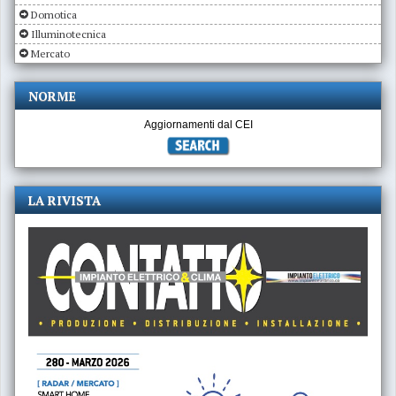
Domotica
Illuminotecnica
Mercato
NORME
Aggiornamenti dal CEI
LA RIVISTA