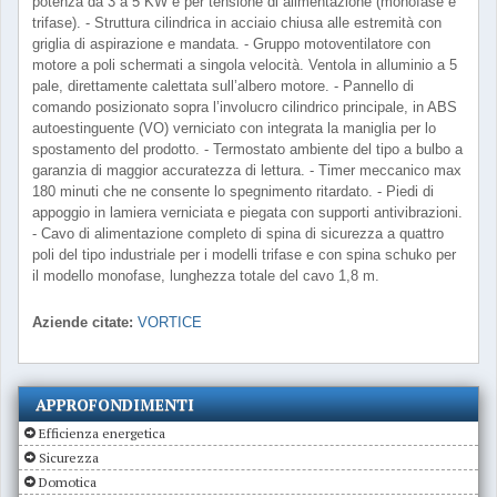
potenza da 3 a 5 KW e per tensione di alimentazione (monofase e
trifase). - Struttura cilindrica in acciaio chiusa alle estremità con
griglia di aspirazione e mandata. - Gruppo motoventilatore con
motore a poli schermati a singola velocità. Ventola in alluminio a 5
pale, direttamente calettata sull’albero motore. - Pannello di
comando posizionato sopra l’involucro cilindrico principale, in ABS
autoestinguente (VO) verniciato con integrata la maniglia per lo
spostamento del prodotto. - Termostato ambiente del tipo a bulbo a
garanzia di maggior accuratezza di lettura. - Timer meccanico max
180 minuti che ne consente lo spegnimento ritardato. - Piedi di
appoggio in lamiera verniciata e piegata con supporti antivibrazioni.
- Cavo di alimentazione completo di spina di sicurezza a quattro
poli del tipo industriale per i modelli trifase e con spina schuko per
il modello monofase, lunghezza totale del cavo 1,8 m.
Aziende citate:
VORTICE
APPROFONDIMENTI
Efficienza energetica
Sicurezza
Domotica