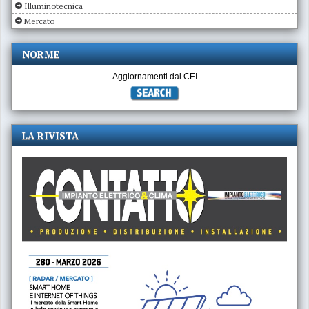
Illuminotecnica
Mercato
NORME
Aggiornamenti dal CEI
LA RIVISTA