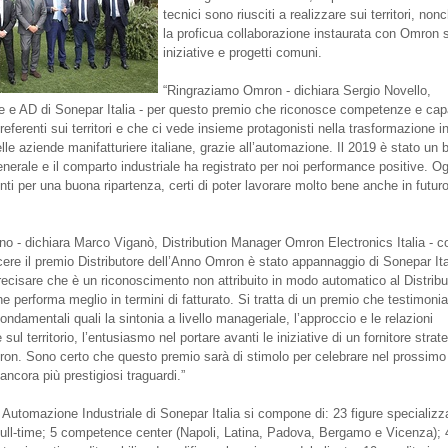
tecnici sono riusciti a realizzare sui territori, non
la proficua collaborazione instaurata con Omron 
iniziative e progetti comuni.
“Ringraziamo Omron - dichiara Sergio Novello,
e e AD di Sonepar Italia - per questo premio che riconosce competenze e cap
 referenti sui territori e che ci vede insieme protagonisti nella trasformazione i
elle aziende manifatturiere italiane, grazie all’automazione. Il 2019 è stato un 
nerale e il comparto industriale ha registrato per noi performance positive. Og
nti per una buona ripartenza, certi di poter lavorare molto bene anche in futur
no - dichiara Marco Viganò, Distribution Manager Omron Electronics Italia - c
cere il premio Distributore dell’Anno Omron è stato appannaggio di Sonepar Ita
recisare che è un riconoscimento non attribuito in modo automatico al Distribu
e performa meglio in termini di fatturato. Si tratta di un premio che testimoni
ondamentali quali la sintonia a livello manageriale, l’approccio e le relazioni
 sul territorio, l’entusiasmo nel portare avanti le iniziative di un fornitore strat
n. Sono certo che questo premio sarà di stimolo per celebrare nel prossimo 
e ancora più prestigiosi traguardi.”
o Automazione Industriale di Sonepar Italia si compone di: 23 figure specializz
full-time; 5 competence center (Napoli, Latina, Padova, Bergamo e Vicenza); 