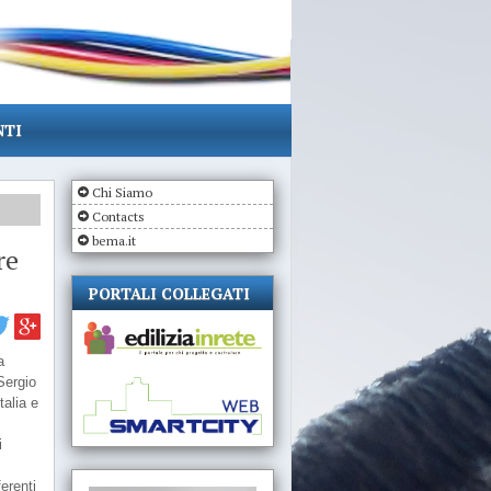
NTI
Chi Siamo
Contacts
bema.it
re
PORTALI COLLEGATI
a
Sergio
talia e
i
erenti