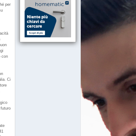
ché per
su
acità
n
buon
gi
o con
on
lia. Ci
tore
a
egico
futuro
ate
41