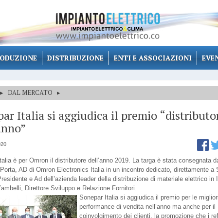
ODUZIONE
DISTRIBUZIONE
ENTI E ASSOCIAZIONI
EVE
▸
DAL MERCATO
▸
ar Italia si aggiudica il premio “distributo
anno”
020
talia è per Omron il distributore dell’anno 2019. La targa è stata consegnata d
orta, AD di Omron Electronics Italia in un incontro dedicato, direttamente a 
residente e Ad dell’azienda leader della distribuzione di materiale elettrico in I
ambelli, Direttore Sviluppo e Relazione Fornitori.
Sonepar Italia si aggiudica il premio per le miglior
performance di vendita nell’anno ma anche per il
coinvolgimento dei clienti, la promozione che i ref