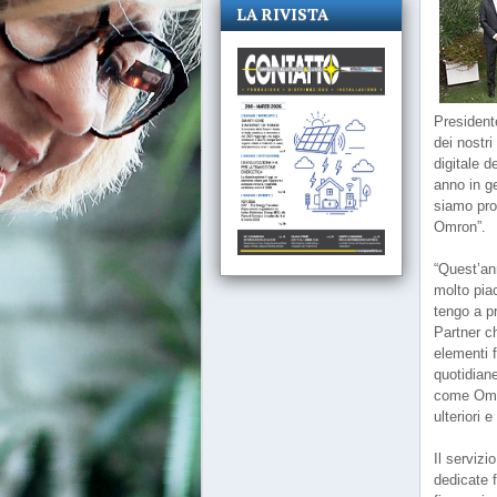
LA RIVISTA
President
dei nostri
digitale d
anno in ge
siamo pro
Omron”.
“Quest’an
molto pia
tengo a p
Partner ch
elementi f
quotidiane
come Omro
ulteriori 
Il servizi
dedicate 