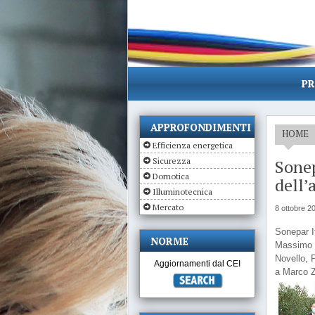
PR
APPROFONDIMENTI
HOME
Efficienza energetica
Sicurezza
Sonep
Domotica
dell’
Illuminotecnica
Mercato
8 ottobre 2
Sonepar I
NORME
Massimo P
Novello, P
Aggiornamenti dal CEI
a Marco Z