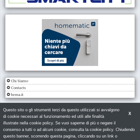
Chi Siamo
Contacts
bema.it
Questo sito o gli strumenti terzi da questo utilizzati si avvalgono
X
di cookie necessari al funzionamento ed utili alle finalità
illustrate nella cookie policy. Se vuoi saperne di più o negare il
consenso a tutti o ad alcuni cookie, consulta la cookie policy. Chiudendo
© Copyright 2026. Impianto Elettrico - N.ro Iscrizione ROC 5836 -
Privacy
questo banner, scorrendo questa pagina, cliccando su un link o
policy