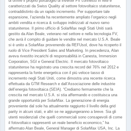
di offrire il proprio portafoglio di inverter FV connessi in rete e
caratterizzati da Swiss Quality al settore fotovoltaico statunitense,
contraddistinto da un rapido incremento. Per supportare tale
espansione, l’azienda ha recentemente ampliato l’organico negli
ambiti vendita e ricerca & sviluppo indirizzati al nuovo ramo
statunitense. Il primo ufficio di SolarMax negli Stati Uniti sarà
gestito da Alan Beale, veterano nel settore e nella tecnologia FV,
che avrà il compito di guidare le vendite nel mercato U.S.A. Beale
si è unito a SolarMax provenendo da REFUsol, dove ha ricoperto il
ruolo di Vice President Sales and Marketing. In precedenza, Alan
aveva rivestito incarichi di responsabilità in Canesta, Immersion
Corporation, SGI e General Electric. Il mercato fotovoltaico
statunitense ha registrato una crescita record del 76% nel 2012 e
rappresenta la fonte energetica con il più veloce tasso di
incremento negli Stati Uniti, come dimostra una recente ricerca
effettuata da GTM Research e dall’Associazione delle industrie
dell’energia fotovoltaica (SEIA). “Crediamo fermamente che la
crescita nel mercato U.S.A. si stia affermando e costituisca una
grande opportunità per SolarMax. La generazione di energia
proveniente dal sole ha attualmente raggiunto il livello della grid
parity in alcuni stati, e altri se ne aggiungeranno a breve. Sia gli
utenti residenziali che quelli commerciali sono consapevoli di come
il fotovoltaico rappresenti un reale beneficio economico,” ha
affermato Alan Beale, General Manager di SolarMax USA, Inc. La