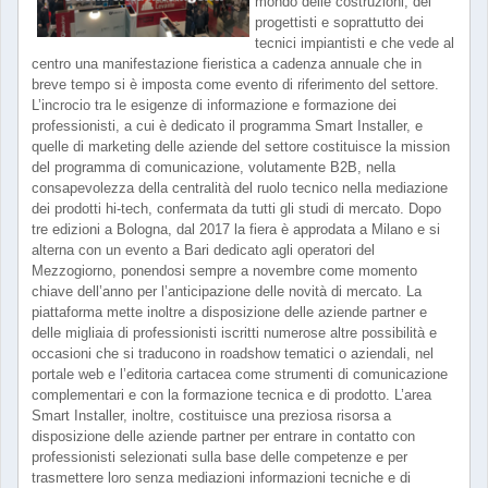
mondo delle costruzioni, dei
progettisti e soprattutto dei
tecnici impiantisti e che vede al
centro una manifestazione fieristica a cadenza annuale che in
breve tempo si è imposta come evento di riferimento del settore.
L’incrocio tra le esigenze di informazione e formazione dei
professionisti, a cui è dedicato il programma Smart Installer, e
quelle di marketing delle aziende del settore costituisce la mission
del programma di comunicazione, volutamente B2B, nella
consapevolezza della centralità del ruolo tecnico nella mediazione
dei prodotti hi-tech, confermata da tutti gli studi di mercato. Dopo
tre edizioni a Bologna, dal 2017 la fiera è approdata a Milano e si
alterna con un evento a Bari dedicato agli operatori del
Mezzogiorno, ponendosi sempre a novembre come momento
chiave dell’anno per l’anticipazione delle novità di mercato. La
piattaforma mette inoltre a disposizione delle aziende partner e
delle migliaia di professionisti iscritti numerose altre possibilità e
occasioni che si traducono in roadshow tematici o aziendali, nel
portale web e l’editoria cartacea come strumenti di comunicazione
complementari e con la formazione tecnica e di prodotto. L’area
Smart Installer, inoltre, costituisce una preziosa risorsa a
disposizione delle aziende partner per entrare in contatto con
professionisti selezionati sulla base delle competenze e per
trasmettere loro senza mediazioni informazioni tecniche e di