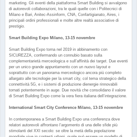
marketing. Gli eventi della piattaforma Smart Building si avvalgono
di autorevoli collaborazioni, tra le quali quelle con i Politecnici di
Milano e Bari, Anitec-Assinform, CNA, Confartigianato, Aires, i
principali ordini professionali e molte altre realtà associative di
prestigio.
Smart Building Expo Milano, 13-15 novembre
Smart Building Expo torna nel 2019 in abbinamento con
SICUREZZA, confermando un connubio basato sulla
complementarietà merceologica e sull’affinità dei target. Due eventi
per un unico grande appuntamento con un nuovo layout e
soprattutto con un panorama merceologico ancora più completo
allargato alle tecnologie per la smart city, col tema strategico della
connettività 5G, e i sistemi di produzione dienergie rinnovabili
tornati potentemente in auge. Due novità che consolidano il valore
di Smart Building Expo come la vera fiera italiana dell’integrazione.
International Smart City Conference Milano, 13-15 novembre
In contemporanea a Smart Building Expo una conferenza dove
relatori autorevoli affrontano l’argomento di una delle sfide più
stimolanti del XXI secolo: se oltre la metà della popolazione
mondiale vive in contesti urbani, quale può essere un modello di