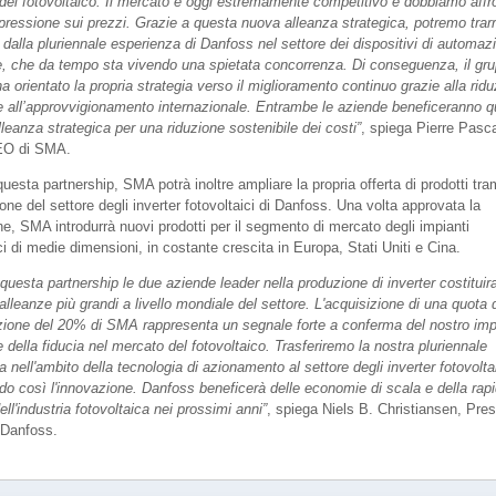
del fotovoltaico. Il mercato è oggi estremamente competitivo e dobbiamo affr
 pressione sui prezzi. Grazie a questa nuova alleanza strategica, potremo trar
 dalla pluriennale esperienza di Danfoss nel settore dei dispositivi di automaz
le, che da tempo sta vivendo una spietata concorrenza. Di conseguenza, il gr
 orientato la propria strategia verso il miglioramento continuo grazie alla rid
 e all’approvvigionamento internazionale. Entrambe le aziende beneficeranno q
lleanza strategica per una riduzione sostenibile dei costi”
, spiega Pierre Pasc
EO di SMA.
uesta partnership, SMA potrà inoltre ampliare la propria offerta di prodotti tra
ione del settore degli inverter fotovoltaici di Danfoss. Una volta approvata la
ne, SMA introdurrà nuovi prodotti per il segmento di mercato degli impianti
ci di medie dimensioni, in costante crescita in Europa, Stati Uniti e Cina.
questa partnership le due aziende leader nella produzione di inverter costitui
alleanze più grandi a livello mondiale del settore. L'acquisizione di una quota 
zione del 20% di SMA rappresenta un segnale forte a conferma del nostro im
 della fiducia nel mercato del fotovoltaico. Trasferiremo la nostra pluriennale
 nell'ambito della tecnologia di azionamento al settore degli inverter fotovoltai
do così l'innovazione. Danfoss beneficerà delle economie di scala e della rap
ell'industria fotovoltaica nei prossimi anni”
, spiega Niels B. Christiansen, Pre
 Danfoss.