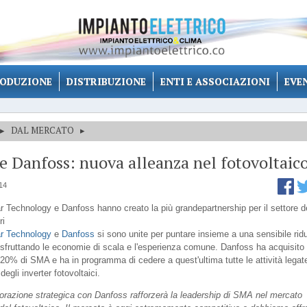
ODUZIONE
DISTRIBUZIONE
ENTI E ASSOCIAZIONI
EVE
▸
DAL MERCATO
▸
 Danfoss: nuova alleanza nel fotovoltaic
14
 Technology e Danfoss hanno creato la più grandepartnership per il settore d
ri
r Technology
e
Danfoss
si sono unite per puntare insieme a una sensibile rid
, sfruttando le economie di scala e l'esperienza comune. Danfoss ha acquisito
 20% di SMA e ha in programma di cedere a quest'ultima tutte le attività legate
egli inverter fotovoltaici.
borazione strategica con Danfoss rafforzerà la leadership di SMA nel mercato