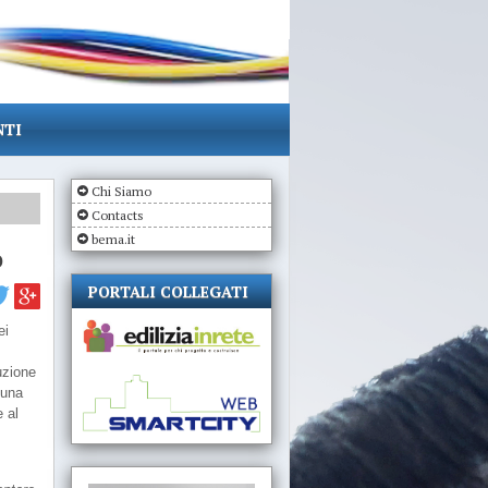
NTI
Chi Siamo
Contacts
bema.it
o
PORTALI COLLEGATI
ei
uzione
 una
 al