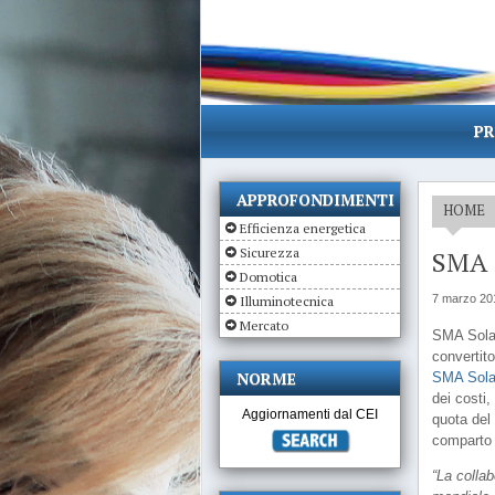
PR
APPROFONDIMENTI
HOME
Efficienza energetica
Sicurezza
SMA e
Domotica
7 marzo 20
Illuminotecnica
Mercato
SMA Solar
convertito
NORME
SMA Sola
dei costi
Aggiornamenti dal CEI
quota del
comparto d
“La colla