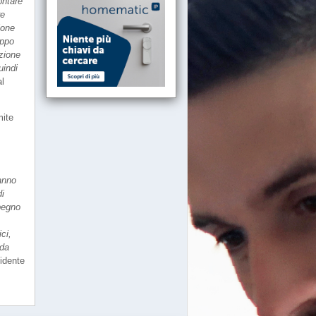
ontare
re
ione
uppo
uzione
uindi
al
mite
ranno
di
pegno
ci,
ida
sidente