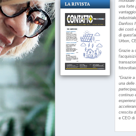
mondiale 
LA RIVISTA
una forte
vantaggio
industria
Danfoss ha
dei costi
di quest'a
Urbon, C
Grazie a q
l'acquisiz
transazio
fotovoltai
“Grazie a 
una delle 
partecipa
continuo e
esperienza
acceleran
crescita d
e CEO di