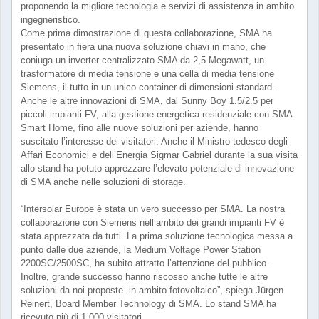
proponendo la migliore tecnologia e servizi di assistenza in ambito
ingegneristico.
Come prima dimostrazione di questa collaborazione, SMA ha
presentato in fiera una nuova soluzione chiavi in mano, che
coniuga un inverter centralizzato SMA da 2,5 Megawatt, un
trasformatore di media tensione e una cella di media tensione
Siemens, il tutto in un unico container di dimensioni standard.
Anche le altre innovazioni di SMA, dal Sunny Boy 1.5/2.5 per
piccoli impianti FV, alla gestione energetica residenziale con SMA
Smart Home, fino alle nuove soluzioni per aziende, hanno
suscitato l’interesse dei visitatori. Anche il Ministro tedesco degli
Affari Economici e dell’Energia Sigmar Gabriel durante la sua visita
allo stand ha potuto apprezzare l’elevato potenziale di innovazione
di SMA anche nelle soluzioni di storage.
“Intersolar Europe è stata un vero successo per SMA. La nostra
collaborazione con Siemens nell’ambito dei grandi impianti FV è
stata apprezzata da tutti. La prima soluzione tecnologica messa a
punto dalle due aziende, la Medium Voltage Power Station
2200SC/2500SC, ha subito attratto l’attenzione del pubblico.
Inoltre, grande successo hanno riscosso anche tutte le altre
soluzioni da noi proposte in ambito fotovoltaico”, spiega Jürgen
Reinert, Board Member Technology di SMA. Lo stand SMA ha
ricevuto più di 1 000 visitatori.