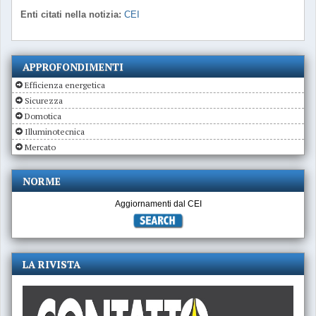
Enti citati nella notizia:
CEI
APPROFONDIMENTI
Efficienza energetica
Sicurezza
Domotica
Illuminotecnica
Mercato
NORME
Aggiornamenti dal CEI
LA RIVISTA