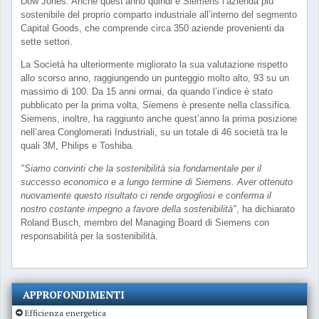
Dow Jones. Anche quest’anno quindi è Siemens l’azienda più
sostenibile del proprio comparto industriale all’interno del segmento
Capital Goods, che comprende circa 350 aziende provenienti da
sette settori.
La Società ha ulteriormente migliorato la sua valutazione rispetto
allo scorso anno, raggiungendo un punteggio molto alto, 93 su un
massimo di 100. Da 15 anni ormai, da quando l’indice è stato
pubblicato per la prima volta, Siemens è presente nella classifica.
Siemens, inoltre, ha raggiunto anche quest’anno la prima posizione
nell’area Conglomerati Industriali, su un totale di 46 società tra le
quali 3M, Philips e Toshiba.
"Siamo convinti che la sostenibilità sia fondamentale per il
successo economico e a lungo termine di Siemens. Aver ottenuto
nuovamente questo risultato ci rende orgogliosi e conferma il
nostro costante impegno a favore della sostenibilità"
, ha dichiarato
Roland Busch, membro del Managing Board di Siemens con
responsabilità per la sostenibilità.
APPROFONDIMENTI
Efficienza energetica