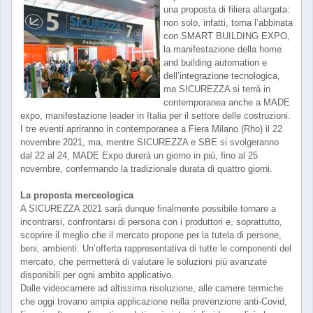
una proposta di filiera allargata:
non solo, infatti, torna l’abbinata
con SMART BUILDING EXPO,
la manifestazione della home
and building automation e
dell’integrazione tecnologica,
ma SICUREZZA si terrà in
contemporanea anche a MADE
expo, manifestazione leader in Italia per il settore delle costruzioni.
I tre eventi apriranno in contemporanea a Fiera Milano (Rho) il 22
novembre 2021, ma, mentre SICUREZZA e SBE si svolgeranno
dal 22 al 24, MADE Expo durerà un giorno in più, fino al 25
novembre, confermando la tradizionale durata di quattro giorni.
La proposta merceologica
A SICUREZZA 2021 sarà dunque finalmente possibile tornare a
incontrarsi, confrontarsi di persona con i produttori e, soprattutto,
scoprire il meglio che il mercato propone per la tutela di persone,
beni, ambienti. Un’offerta rappresentativa di tutte le componenti del
mercato, che permetterà di valutare le soluzioni più avanzate
disponibili per ogni ambito applicativo.
Dalle videocamere ad altissima risoluzione, alle camere termiche
che oggi trovano ampia applicazione nella prevenzione anti-Covid,