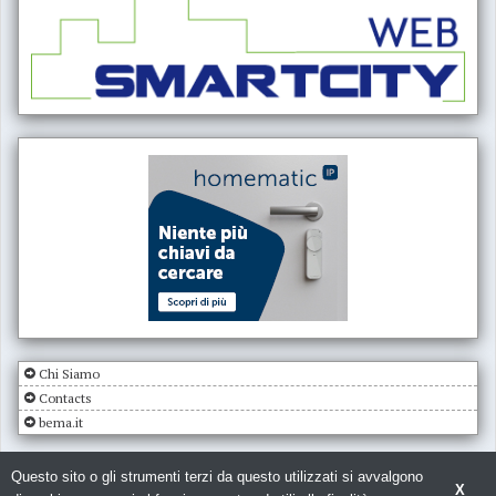
Chi Siamo
Contacts
bema.it
Questo sito o gli strumenti terzi da questo utilizzati si avvalgono
X