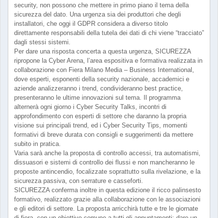
security, non possono che mettere in primo piano il tema della
sicurezza del dato. Una urgenza sia dei produttori che degli
installatori, che oggi il GDPR considera a diverso titolo
direttamente responsabili della tutela dei dati di chi viene “tracciato”
dagli stessi sistemi.
Per dare una risposta concerta a questa urgenza, SICUREZZA
ripropone la Cyber Arena, l’area espositiva e formativa realizzata in
collaborazione con Fiera Milano Media – Business International,
dove esperti, esponenti della security nazionale, accademici e
aziende analizzeranno i trend, condivideranno best practice,
presenteranno le ultime innovazioni sul tema. Il programma
alternerà ogni giorno i Cyber Security Talks, incontri di
approfondimento con esperti di settore che daranno la propria
visione sui principali trend, ed i Cyber Security Tips, momenti
formativi di breve durata con consigli e suggerimenti da mettere
subito in pratica.
Varia sarà anche la proposta di controllo accessi, tra automatismi,
dissuasori e sistemi di controllo dei flussi e non mancheranno le
proposte antincendio, focalizzate soprattutto sulla rivelazione, e la
sicurezza passiva, con serrature e casseforti.
SICUREZZA conferma inoltre in questa edizione il ricco palinsesto
formativo, realizzato grazie alla collaborazione con le associazioni
e gli editori di settore. La proposta arricchirà tutte e tre le giornate
di fiera, con un obiettivo comune a tutti gli appuntamenti: dare un