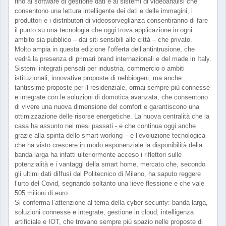
fino ai software di gestione dati e ai sistemi di videoanalisi che
consentono una lettura intelligente dei dati e delle immagini, i
produttori e i distributori di videosorveglianza consentiranno di fare
il punto su una tecnologia che oggi trova applicazione in ogni
ambito sia pubblico – dai siti sensibili alle città – che privato.
Molto ampia in questa edizione l’offerta dell’antintrusione, che
vedrà la presenza di primari brand internazionali e del made in Italy.
Sistemi integrati pensati per industria, commercio o ambiti
istituzionali, innovative proposte di nebbiogeni, ma anche
tantissime proposte per il residenziale, ormai sempre più connesse
e integrate con le soluzioni di domotica avanzata, che consentono
di vivere una nuova dimensione del comfort e garantiscono una
ottimizzazione delle risorse energetiche. La nuova centralità che la
casa ha assunto nei mesi passati - e che continua oggi anche
grazie alla spinta dello smart working – e l’evoluzione tecnologica
che ha visto crescere in modo esponenziale la disponibilità della
banda larga ha infatti ulteriormente acceso i riflettori sulle
potenzialità e i vantaggi della smart home, mercato che, secondo
gli ultimi dati diffusi dal Politecnico di Milano, ha saputo reggere
l’urto del Covid, segnando soltanto una lieve flessione e che vale
505 milioni di euro.
Si conferma l’attenzione al tema della cyber security: banda larga,
soluzioni connesse e integrate, gestione in cloud, intelligenza
artificiale e IOT, che trovano sempre più spazio nelle proposte di