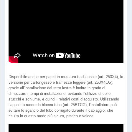
Disponibile anche per pareti in muratura tradizionale (art. 253X4), la
versione per cartongesso e tramezze leggere (art. 253X4CG),
grazie all’installazione dal retro lastra è inoltre in grado di
dimezzare i tempi di installazione, evitando l’utilizzo di colle,
stucchi e schiume, e quindi i relativi costi d’acquisto. Utilizzando
l’apposito raccordo blocca-tubo (art. 25BTCG), l’installatore può
evitare lo sgancio del tubo corrugato durante il cablaggio, che
risulta in questo modo più sicuro, pratico e veloce.