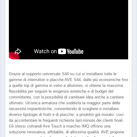
Grazie al supporto universale S44 su cui si installano tutte le
gamme di interruttori e placche AVE S44, dalle più economiche fino
a quelle top di gamma in vetro e alluminio, si ottiene la massima
flessibilità per seguire le esigenze estetiche e di budget del
committente, con la possibilità di cambiare idea anche a cantiere
ultimato. Un'unica armatura che soddisfa la maggior parte delle
necessità impiantistiche, consentendo di scegliere e installare
diverse tipologie di frutti e di placche, a prodotto già murato, così
da accontentare le frequenti richieste last-minute dei clienti finali.
Gli stessi comandi Ave Touch a marchio IMQ offrono una
soluzione innovativa, affidabile, di altissima qualità. AVE propone