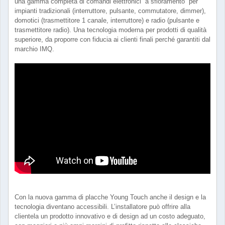
una gamma completa di comandi elettronici “a sfioramento” per
impianti tradizionali (interruttore, pulsante, commutatore, dimmer),
domotici (trasmettitore 1 canale, interruttore) e radio (pulsante e
trasmettitore radio). Una tecnologia moderna per prodotti di qualità
superiore, da proporre con fiducia ai clienti finali perché garantiti dal
marchio IMQ.
Con la nuova gamma di placche Young Touch anche il design e la
tecnologia diventano accessibili. L’installatore può offrire alla
clientela un prodotto innovativo e di design ad un costo adeguato,