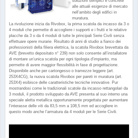
soluzioni semplici e concrete
alle attuali esigenze di mercato
nell’ambito degli edifici in
muratura.
La rivoluzione inizia da Rivobox, la prima scatola da incasso da 3 o
4 moduli che permette di accogliere i supporti e i frutti e le relative
placche da 3 o da 4 moduli di tutte le principali Serie Civili senza
effettuare opere murarie. Risultato di anni di studio a fianco dei
professionisti della filiera elettrica, la scatola Rivobox brevettata da
AVE (brevetto depositato n° 239) non solo consente all’installatore
di montare un’unica scatola per ogni tipologia d’impianto, ma
permette di avere maggior flessibilità in fase di progettazione.
Disponibile anche per cartongesso o tramezze leggere (art.
253X4CG), la nuova scatola Rivobox per pareti in muratura (art.
253X4) esibisce delle caratteristiche tecniche innovative. Pur
mostrandosi come le tradizionali scatole da incasso rettangolari da
3 moduli, il prodotto sviluppato da AVE presenta al suo interno una
speciale aletta metallica opportunamente progettata per aumentare
l’interasse delle viti da 83,5 mm a 108,5 mm ed accogliere in
questo modo anche l’armatura da 4 moduli per le Serie Civili.