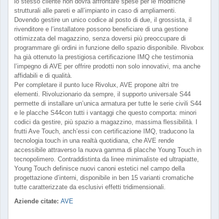
lo stesso cliente non dovrà affrontare spese per le modifiche
strutturali alle pareti e all’impianto in caso di ampliamenti.
Dovendo gestire un unico codice al posto di due, il grossista, il
rivenditore e l’installatore possono beneficiare di una gestione
ottimizzata del magazzino, senza doversi più preoccupare di
programmare gli ordini in funzione dello spazio disponibile. Rivobox
ha già ottenuto la prestigiosa certificazione IMQ che testimonia
l’impegno di AVE per offrire prodotti non solo innovativi, ma anche
affidabili e di qualità.
Per completare il punto luce Rivolux, AVE propone altri tre
elementi. Rivoluzionario da sempre, il supporto universale S44
permette di installare un’unica armatura per tutte le serie civili S44
e le placche S44con tutti i vantaggi che questo comporta: minori
codici da gestire, più spazio a magazzino, massima flessibilità. I
frutti Ave Touch, anch’essi con certificazione IMQ, traducono la
tecnologia touch in una realtà quotidiana, che AVE rende
accessibile attraverso la nuova gamma di placche Young Touch in
tecnopolimero. Contraddistinta da linee minimaliste ed ultrapiatte,
Young Touch definisce nuovi canoni estetici nel campo della
progettazione d’interni, disponibile in ben 15 varianti cromatiche
tutte caratterizzate da esclusivi effetti tridimensionali.
Aziende citate:
AVE