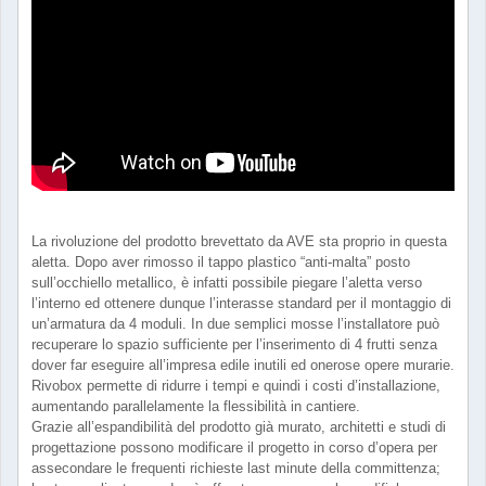
La rivoluzione del prodotto brevettato da AVE sta proprio in questa
aletta. Dopo aver rimosso il tappo plastico “anti-malta” posto
sull’occhiello metallico, è infatti possibile piegare l’aletta verso
l’interno ed ottenere dunque l’interasse standard per il montaggio di
un’armatura da 4 moduli. In due semplici mosse l’installatore può
recuperare lo spazio sufficiente per l’inserimento di 4 frutti senza
dover far eseguire all’impresa edile inutili ed onerose opere murarie.
Rivobox permette di ridurre i tempi e quindi i costi d’installazione,
aumentando parallelamente la flessibilità in cantiere.
Grazie all’espandibilità del prodotto già murato, architetti e studi di
progettazione possono modificare il progetto in corso d’opera per
assecondare le frequenti richieste last minute della committenza;