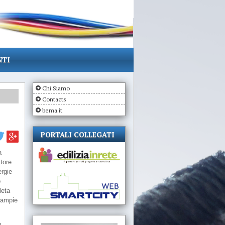
NTI
Chi Siamo
Contacts
bema.it
PORTALI COLLEGATI
a
ttore
ergie
o
leta
ù ampie