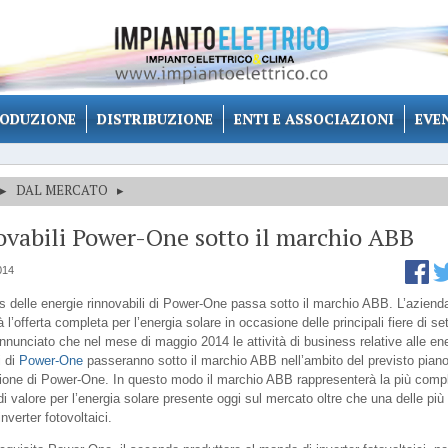
ODUZIONE
DISTRIBUZIONE
ENTI E ASSOCIAZIONI
EVE
▸
DAL MERCATO
▸
vabili Power-One sotto il marchio ABB
014
ss delle energie rinnovabili di Power-One passa sotto il marchio ABB. L’aziend
 l’offerta completa per l’energia solare in occasione delle principali fiere di se
nunciato che nel mese di maggio 2014 le attività di business relative alle en
i di
Power-One
passeranno sotto il marchio ABB nell’ambito del previsto pian
zione di Power-One. In questo modo il marchio ABB rappresenterà la più comp
i valore per l’energia solare presente oggi sul mercato oltre che una delle pi
inverter fotovoltaici.