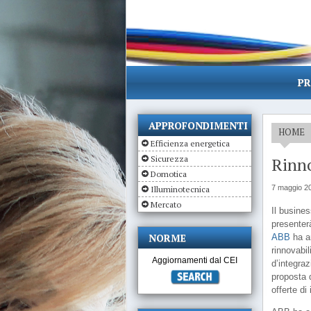
PR
APPROFONDIMENTI
HOME
Efficienza energetica
Sicurezza
Rinno
Domotica
7 maggio 2
Illuminotecnica
Mercato
Il busine
presenterà
NORME
ABB
ha an
rinnovabil
Aggiornamenti dal CEI
d’integra
proposta d
offerte di 