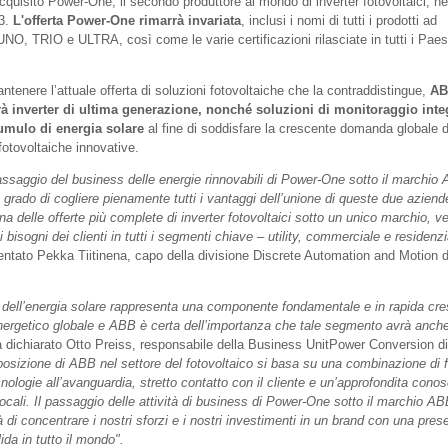
quisito Power-One, il secondo produttore al mondo di inverter fotovoltaici, ne
13.
L'offerta Power-One rimarrà invariata
, inclusi i nomi di tutti i prodotti ad
NO, TRIO e ULTRA, così come le varie certificazioni rilasciate in tutti i Paes
ntenere l’attuale offerta di soluzioni fotovoltaiche che la contraddistingue,
AB
à inverter di ultima generazione, nonché soluzioni di monitoraggio inte
cumulo di energia solare
al fine di soddisfare la crescente domanda globale d
fotovoltaiche innovative.
assaggio del business delle energie rinnovabili di Power-One sotto il marchio
 grado di cogliere pienamente tutti i vantaggi dell’unione di queste due aziend
a delle offerte più complete di inverter fotovoltaici sotto un unico marchio, 
i bisogni dei clienti in tutti i segmenti chiave – utility, commerciale e residenzi
tato Pekka Tiitinena, capo della divisione Discrete Automation and Motion d
re dell’energia solare rappresenta una componente fondamentale e in rapida cre
nergetico globale e ABB è certa dell’importanza che tale segmento avrà anche
a dichiarato Otto Preiss, responsabile della Business UnitPower Conversion d
posizione di ABB nel settore del fotovoltaico si basa su una combinazione di f
cnologie all’avanguardia, stretto contatto con il cliente e un’approfondita con
 locali. Il passaggio delle attività di business di Power-One sotto il marchio AB
 di concentrare i nostri sforzi e i nostri investimenti in un brand con una pre
lida in tutto il mondo".