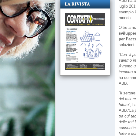
ABB ha ac
LA RIVISTA
luglio 20
esempio U
mondo.
Oltre a ma
svilupper
per l’ac
soluzioni 
“Con il p
saremo in
Avremo un
incontro a
ha commen
ABB.
“Il setto
del mix e
futuro”
, h
ABB.
“La 
tra cui te
delle reti
consentirà
forte e so