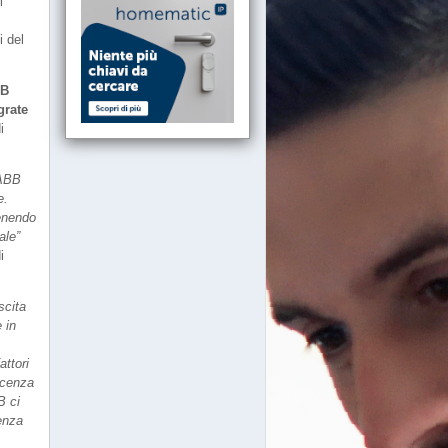
l
i del
B
grate
i
 ABB
e.
venendo
ale”
i
scita
 in
i
attori
oscenza
B ci
senza