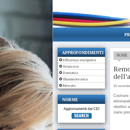
PR
APPROFONDIMENTI
HOME
Efficienza energetica
Sicurezza
Remot
Domotica
dell’
Illuminotecnica
Mercato
25 novembr
Costruire 
NORME
eliminando
obiettivi 
Aggiornamenti dal CEI
siano pres