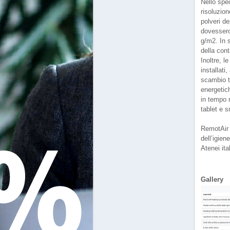
Nello spec
risoluzion
polveri de
dovessero
g/m2. In s
della cont
Inoltre, l
installati
scambio t
energetich
in tempo r
tablet e 
RemotAir è
dell’igien
Atenei ita
Gallery