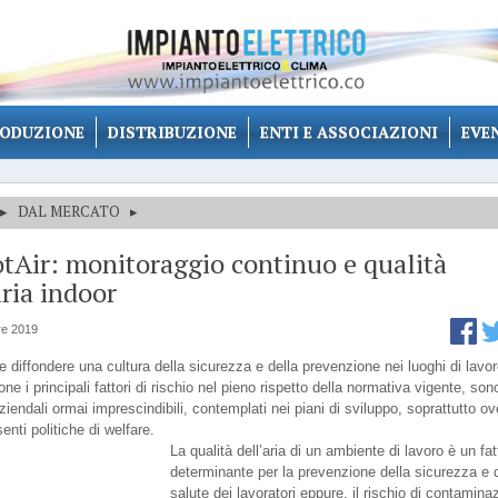
ODUZIONE
DISTRIBUZIONE
ENTI E ASSOCIAZIONI
EVE
▸
DAL MERCATO
▸
Air: monitoraggio continuo e qualità
aria indoor
e 2019
e diffondere una cultura della sicurezza e della prevenzione nei luoghi di lavor
ne i principali fattori di rischio nel pieno rispetto della normativa vigente, son
aziendali ormai imprescindibili, contemplati nei piani di sviluppo, soprattutto ov
enti politiche di welfare.
La qualità dell’aria di un ambiente di lavoro è un fat
determinante per la prevenzione della sicurezza e d
salute dei lavoratori eppure, il rischio di contamina