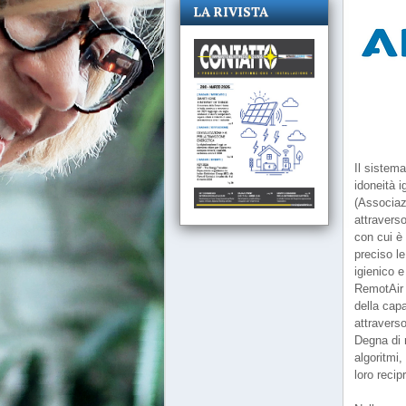
LA RIVISTA
Il sistema
idoneità i
(Associazi
attraverso
con cui è 
preciso le
igienico e
RemotAir d
della capa
attravers
Degna di n
algoritmi,
loro recip