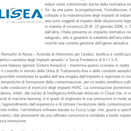
indoor viene sottostimato anche dalla normativa st
Se, da una parte, la progettazione, l’installazione, i
collaudo e la manutenzione degli impianti di tratta
aria sono soggetti al rispetto delle disposizioni legi
in materia di sicurezza (D.M. 22 gennaio 2008, n. 
dall’altra, l’Italia presenta un impianto normativo n
adeguato, atto a garantire la salubrità dell’aria indo
nonché una corretta gestione dell’igiene aeraulica.
 RemotAir di Alisea – Azienda di riferimento per l’analisi, bonifica e certificazi
gienico-sanitaria degli impianti aeraulici e Socia Fondatrice di A.I.I.S.A.
one Italiana Igienisti Sistemi Aeraulici) – trasforma questo scenario in realtà
 il controllo in remoto delle Unità di Trattamento Aria e delle condotte aeraulic
possibile monitorare la qualità dell’aria erogata dall’impianto e registrare in m
 tempistiche di formazione della contaminazione, per un’analisi predittiva sull
 sulle condizioni di esercizio degli impianti HVAC. La connotazione pionieristic
eriva, infatti, dal nucleo di Intelligenza Artificiale dislocato in Cloud che, in vi
cità di machine learning, è in grado di migliorare le sue prestazioni in modo a
o l’apprendimento dall’esperienza e di stimare l’evoluzione della contaminazio
ote inoltre, l’architettura software basata su Fuzzy Logic che, grazie a specif
 valuta i dati provenienti da una raffinata sensoristica installata a bordo impian
roca interazione.