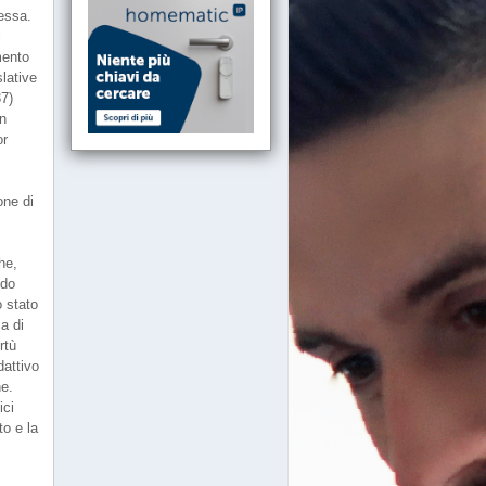
essa.
l
mento
slative
37)
on
or
one di
he,
odo
o stato
a di
rtù
dattivo
ne.
ici
to e la