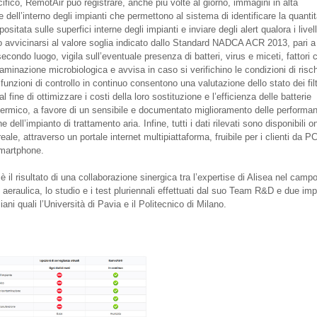
ifico, RemotAir può registrare, anche più volte al giorno, immagini in alta
e dell’interno degli impianti che permettono al sistema di identificare la quantit
positata sulle superfici interne degli impianti e inviare degli alert qualora i livell
 avvicinarsi al valore soglia indicato dallo Standard NADCA ACR 2013, pari a
econdo luogo, vigila sull’eventuale presenza di batteri, virus e miceti, fattori
aminazione microbiologica e avvisa in caso si verifichino le condizioni di risch
e funzioni di controllo in continuo consentono una valutazione dello stato dei filt
, al fine di ottimizzare i costi della loro sostituzione e l’efficienza delle batterie
ermico, a favore di un sensibile e documentato miglioramento delle performa
e dell’impianto di trattamento aria. Infine, tutti i dati rilevati sono disponibili on
eale, attraverso un portale internet multipiattaforma, fruibile per i clienti da PC
smartphone.
 il risultato di una collaborazione sinergica tra l’expertise di Alisea nel camp
e aeraulica, lo studio e i test pluriennali effettuati dal suo Team R&D e due imp
liani quali l’Università di Pavia e il Politecnico di Milano.