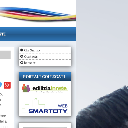
NTI
Chi Siamo
Contacts
bema.it
PORTALI COLLEGATI
o,
o
e
tore
ella
zione