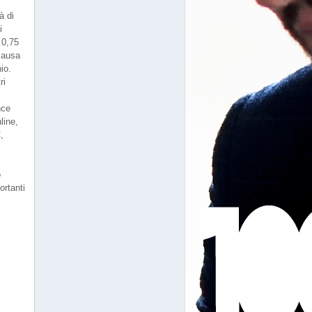
à di
i
 0,75
 causa
io.
ri
nce
line,
,
o
ortanti