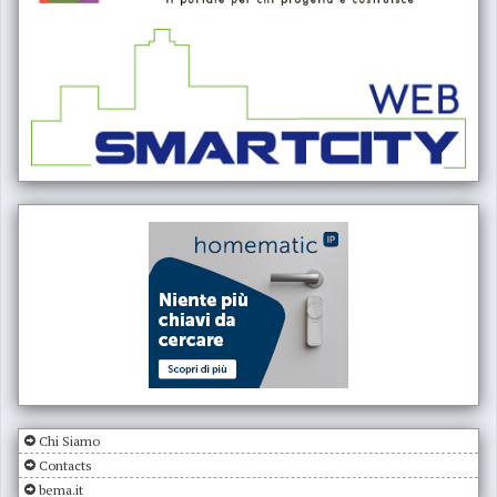
Chi Siamo
Contacts
bema.it