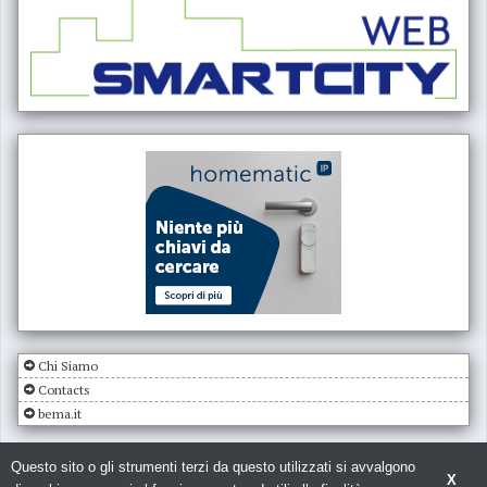
Chi Siamo
Contacts
bema.it
Questo sito o gli strumenti terzi da questo utilizzati si avvalgono
X