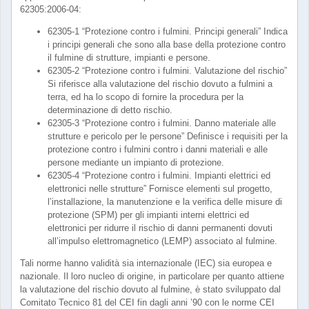
62305:2006-04:
62305-1 “Protezione contro i fulmini. Principi generali” Indica
i principi generali che sono alla base della protezione contro
il fulmine di strutture, impianti e persone.
62305-2 “Protezione contro i fulmini. Valutazione del rischio”
Si riferisce alla valutazione del rischio dovuto a fulmini a
terra, ed ha lo scopo di fornire la procedura per la
determinazione di detto rischio.
62305-3 “Protezione contro i fulmini. Danno materiale alle
strutture e pericolo per le persone” Definisce i requisiti per la
protezione contro i fulmini contro i danni materiali e alle
persone mediante un impianto di protezione.
62305-4 “Protezione contro i fulmini. Impianti elettrici ed
elettronici nelle strutture” Fornisce elementi sul progetto,
l’installazione, la manutenzione e la verifica delle misure di
protezione (SPM) per gli impianti interni elettrici ed
elettronici per ridurre il rischio di danni permanenti dovuti
all’impulso elettromagnetico (LEMP) associato al fulmine.
Tali norme hanno validità sia internazionale (IEC) sia europea e
nazionale. Il loro nucleo di origine, in particolare per quanto attiene
la valutazione del rischio dovuto al fulmine, è stato sviluppato dal
Comitato Tecnico 81 del CEI fin dagli anni ’90 con le norme CEI