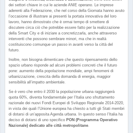
dei settori chiave in cui le aziende ANIE operano. Le imprese
aderenti alla Federazione, che nel corso della Giornata hanno avuto
l’occasione di illustrare ai presenti la portata innovativa del loro
lavoro, hanno dimostrato che è ormai tempo di smettere di
discutere circa ciò che potrebbe essere fatto per la realizzazione
della Smart City e di iniziare a concretizzarla, anche attraverso
interventi che possono sembrare minori, ma che in realtà
costituiscono comunque un passo in avanti verso la città del
futuro.
Inoltre, non bisogna dimenticare che questo ripensamento dello
spazio urbano risponde ad alcuni problemi concreti che il futuro
pone: aumento della popolazione mondiale, ampi fenomeni di
urbanizzazione, crescita della domanda di energia, maggior
sensibilità all’impatto ambientale.
Se è vero che entro il 2030 la popolazione urbana raggiungerà
quota 60%, diventa fondamentale per l’Italia uno sfruttamento
razionale dei nuovi Fondi Europei di Sviluppo Regionale 2014-2020,
in vista dei quali l’Unione europea ha chiesto a tutti gli Stati membri
di dotarsi di un’apposita Agenda urbana. In questo senso l’Italia ha
deciso di dotarsi di uno specifico
PON (Programma Operativo
Nazionale) dedicato alle città metropolitane
.