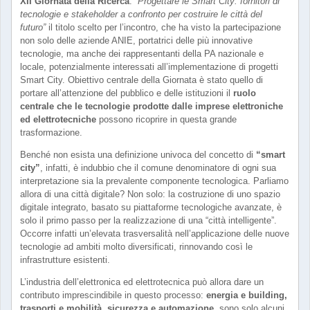
XII Giornata della Ricerca
.
“Progettare le Smart City: fornitori di
tecnologie e stakeholder a confronto per costruire le città del
futuro”
il titolo scelto per l’incontro, che ha visto la partecipazione
non solo delle aziende ANIE, portatrici delle più innovative
tecnologie, ma anche dei rappresentanti della PA nazionale e
locale, potenzialmente interessati all’implementazione di progetti
Smart City. Obiettivo centrale della Giornata è stato quello di
portare all’attenzione del pubblico e delle istituzioni il
ruolo
centrale che le tecnologie prodotte dalle imprese elettroniche
ed elettrotecniche
possono ricoprire in questa grande
trasformazione.
Benché non esista una definizione univoca del concetto di
“smart
city”
, infatti, è indubbio che il comune denominatore di ogni sua
interpretazione sia la prevalente componente tecnologica. Parliamo
allora di una città digitale? Non solo: la costruzione di uno spazio
digitale integrato, basato su piattaforme tecnologiche avanzate, è
solo il primo passo per la realizzazione di una “città intelligente”.
Occorre infatti un’elevata trasversalità nell’applicazione delle nuove
tecnologie ad ambiti molto diversificati, rinnovando così le
infrastrutture esistenti.
L’industria dell’elettronica ed elettrotecnica può allora dare un
contributo imprescindibile in questo processo:
energia e building,
trasporti e mobilità, sicurezza e automazione
, sono solo alcuni