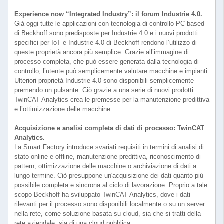
Experience now “Integrated Industry”: il forum Industrie 4.0.
Già oggi tutte le applicazioni con tecnologia di controllo PC-based
di Beckhoff sono predisposte per Industrie 4.0 e i nuovi prodotti
specifici per IoT e Industrie 4.0 di Beckhoff rendono l’utilizzo di
queste proprietà ancora più semplice. Grazie all’immagine di
processo completa, che può essere generata dalla tecnologia di
controllo, l’utente può semplicemente valutare macchine e impianti.
Ulteriori proprietà Industrie 4.0 sono disponibili semplicemente
premendo un pulsante. Ciò grazie a una serie di nuovi prodotti.
TwinCAT Analytics crea le premesse per la manutenzione predittiva
e l’ottimizzazione delle macchine.
Acquisizione e analisi completa di dati di processo: TwinCAT
Analytics.
La Smart Factory introduce svariati requisiti in termini di analisi di
stato online e offline, manutenzione predittiva, riconoscimento di
pattern, ottimizzazione delle macchine o archiviazione di dati a
lungo termine. Ciò presuppone un'acquisizione dei dati quanto più
possibile completa e sincrona al ciclo di lavorazione. Proprio a tale
scopo Beckhoff ha sviluppato TwinCAT Analytics, dove i dati
rilevanti per il processo sono disponibili localmente o su un server
nella rete, come soluzione basata su cloud, sia che si tratti della
rete aziendale, sia di una cloud pubblica.