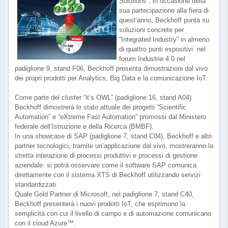
Solutions”, in occasione della
sua partecipazione alla fiera di
quest’anno, Beckhoff punta su
soluzioni concrete per
“Integrated Industry” in almeno
di quattro punti espositivi: nel
forum Industrie 4.0 nel
padiglione 9, stand F06, Beckhoff presenta dimostrazioni dal vivo
dei propri prodotti per Analytics, Big Data e la comunicazione IoT.
Come parte del cluster “it’s OWL” (padiglione 16, stand A04)
Beckhoff dimostrerà lo stato attuale dei progetti “Scientific
Automation” e “eXtreme Fast Automation” promossi dal Ministero
federale dell’Istruzione e della Ricerca (BMBF).
In una showcase di SAP (padiglione 7, stand C04), Beckhoff e altri
partner tecnologici, tramite un’applicazione dal vivo, mostreranno la
stretta interazione di processi produttivi e processi di gestione
aziendale: si potrà osservare come il software SAP comunica
direttamente con il sistema XTS di Beckhoff utilizzando servizi
standardizzati.
Quale Gold Partner di Microsoft, nel padiglione 7, stand C40,
Beckhoff presenterà i nuovi prodotti IoT, che esprimono la
semplicità con cui il livello di campo e di automazione comunicano
con il cloud Azure™.