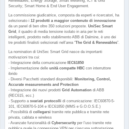
Renewables; Energy Storage; Smart Metering, ICT & Grid
Security; Smart Home & End User Engagement.
La commissione giudicatrice, composta da esperti e ricercatori, ha
selezionato i
12 prodotti a maggior contenuto di innovazione
da un panel di ben oltre 350 soluzioni proposte.
UniSec Smart
Grid
, il quadro di media tensione isolato in aria per le reti
intelligenti, prodotto nello stabilimento ABB di Dalmine, è uno dei
tre prodotti finalisti selezionati nell’area “
The Grid & Renewables
”.
La nomination di UniSec Smart Grid nasce da importanti
motivazioni tra cui:
- Integrazione della comunicazione
IEC61850
- Implementazione delle
unità compatte HBC
con interruttore
ibrido
- Diversi Pacchetti standard disponibili:
Monitoring, Control,
Accurate measurements and Protection
- Integrazione dei nuovi prodotti
Grid Automation
di ABB
(REC615, ecc.)
- Supporto a
svariati protocolli
di comunicazione: IEC60870-5-
101, IEC60870-5-104 e IEC61850 (MMS e G.O.O.S.E.)
- Possibilità di
collegarsi
tramite rete pubblica e tramite rete
privata, cablata e wireless
- Avanzate funzionalità di
Cybersecurity
per l’uso tramite rete
pubblica quale la connessione VPN per ciascuna sottostazione