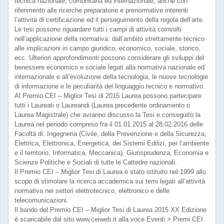
tecnica nazionale, comunitaria ed internazionale, anche con
riferimento alle ricerche preparatorie e prenormative interenti
l’attività di certificazione ed il perseguimento della regola dell’arte.
Le tesi possono riguardare tutti i campi di attività coinvolti
nell’applicazione della normativa: dall’ambito strettamente tecnico
alle implicazioni in campo giuridico, economico, sociale, storico,
ecc. Ulteriori approfondimenti possono considerare gli sviluppi del
benessere economico e sociale legati alla normativa nazionale ed
internazionale e all’evoluzione della tecnologia, le nuove tecnologie
di informazione e le peculiarità del linguaggio tecnico e normativo.
Al Premio CEI – Miglior Tesi di 2015 Laurea possono partecipare
tutti i Laureati o Laureandi (Laurea precedente ordinamento o
Laurea Magistrale) che avranno discusso la Tesi e conseguito la
Laurea nel periodo compreso fra il 01.01.2015 al 28.02.2016 delle
Facoltà di: Ingegneria (Civile, della Prevenzione e della Sicurezza,
Elettrica, Elettronica, Energetica, dei Sistemi Edilizi, per l’ambiente
e il territorio, Informatica, Meccanica), Giurisprudenza, Economia e
Scienze Politiche e Sociali di tutte le Cattedre nazionali.
Il Premio CEI – Miglior Tesi di Laurea è stato istituito nel 1999 allo
scopo di stimolare la ricerca accademica sui temi legati all’attività
normativa nei settori elettrotecnico, elettronico e delle
telecomunicazioni.
Il bando del Premio CEI – Miglior Tesi di Laurea 2015 XX Edizione
è scaricabile dal sito www.ceiweb.it alla voce Eventi > Premi CEI.