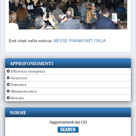
Enti citati nella notizia:
MESSE FRANKFURT ITALIA
APPROFONDIMENTI
Efficienza energetica
Sicurezza
Domotica
Illuminotecnica
Mercato
NORME
Aggiornamenti dal CEI