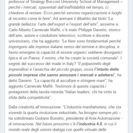
professor of Strategy Bocconi University School of Management –
perché i mercati, spaventati dall’inaffidabilità nel tempo, ci
chiedono di restare. Ecco perché servono organizzazione e luoghi
di incontro come le fiere
”. Ad animare il dibattito dal titolo
“La
grande bellezza: l’arte dell’export e l’export dell’arte”
, assieme a
Carlo Alberto Carnevale Maffé, c’è stato Philippe Daverio, storico
dell’arte, autore e conduttore televisivo, scrittore e docente
universitario, che ha aggiunto:
“Le fiere sono fondamentali perché
impongono alle imprese italiane senso del termine e disciplina, e
fanno emergere la capacità di essere organici sebbene disorganici
tipica di un Paese, il nostro, che ha creato la società comunale
”. I
segreti del successo del made in Italy?
“Il polpastrello degli
imprenditori e l’anarchia del piccolo gruppo, ossia
l’intuito delle
piccole imprese che sanno annusare i mercati e adattarsi
”, ha
detto Daverio.
“La capacità di ascoltare e stringere mani”
, ha
aggiunto Carnevale Maffé. Testimoni di queste capacità i
protagonisti della tavola rotonda “Italian leaders: chi ha vinto la
sfida della competitività”.
Dalla creatività all’innovazione.
“L’industria manifatturiera, che sta
vivendo la quarta rivoluzione industriale, ha bisogno sempre più –
ha sottolineato Giuliano Busetto, presidente di Anie Automazione
-
di innovazione. Nel futuro prossimo c’è
l’industria 4.0
, in cui il
mondo reale degli uomini dialoga con quello virtuale delle