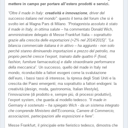
mettere in campo per portare all’estero prodotti e servizi.
“Oltre il made in Italy:
creatività e innovazione
, driver del
successo italiano nel mondo”
: questo il tema del forum che si è
svolto ieri al Magna Pars di Milano.
“Protagonista assoluto è stato
il made in Italy, in ottima salute –
ha commentato Donald Wich,
amministratore delegato di Messe Frankfurt Italia
– soprattutto
grazie alla crescita delle esportazioni (+2% nel 2014/2015)”. “La
bilancia commerciale italiana è in attivo – ha aggiunto - non solo
perché stanno diminuendo importazioni e prezzo del petrolio, ma
proprio perché cresce l’export, trainato dalle quattro F (food,
fashion, furniture farmaceutica) e dalle straordinarie performance
della meccanica
”. Un successo, quello del made in Italy nel
mondo, riconducibile a fattori esogeni come la svalutazione
dell’euro, i bassi tassi di interesse, la ripresa degli Stati Uniti e la
crescita dei Paesi emergenti; ma soprattutto a fattori endogeni: la
creatività (design, moda, gastronomia, Italian lifestyle),
l’innovazione (di prodotto e, sempre più, di processi produttivi),
l’export system, che guarda al modello tedesco.
“Il made in
Germany è sostenuto – ha spiegato Wich - da un sistema integrato
che comprende Ministero dell’Economia, Camere di Commercio,
associazioni, partecipazioni alle esposizioni e fiere”
.
Messe Frankfurt, il principale ente fieristico tedesco, dimostra che