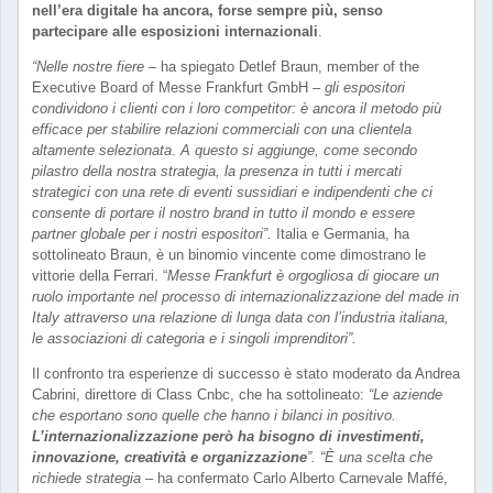
nell’era digitale ha ancora, forse sempre più, senso
partecipare alle esposizioni internazionali
.
“Nelle nostre fiere
– ha spiegato Detlef Braun, member of the
Executive Board of Messe Frankfurt GmbH –
gli espositori
condividono i clienti con i loro competitor: è ancora il metodo più
efficace per stabilire relazioni commerciali con una clientela
altamente selezionata
.
A questo si aggiunge, come secondo
pilastro della nostra strategia, la presenza in tutti i mercati
strategici con una rete di eventi sussidiari e indipendenti che ci
consente di portare il nostro brand in tutto il mondo e essere
partner globale per i nostri espositori”.
Italia e Germania, ha
sottolineato Braun, è un binomio vincente come dimostrano le
vittorie della Ferrari. “
Messe Frankfurt è orgogliosa di giocare un
ruolo importante nel processo di internazionalizzazione del made in
Italy attraverso una relazione di lunga data con l’industria italiana,
le associazioni di categoria e i singoli imprenditori”.
Il confronto tra esperienze di successo è stato moderato da Andrea
Cabrini, direttore di Class Cnbc, che ha sottolineato:
“Le aziende
che esportano sono quelle che hanno i bilanci in positivo.
L’internazionalizzazione però ha bisogno di investimenti,
innovazione, creatività e organizzazione
”. “È una scelta che
richiede strategia
– ha confermato Carlo Alberto Carnevale Maffé,