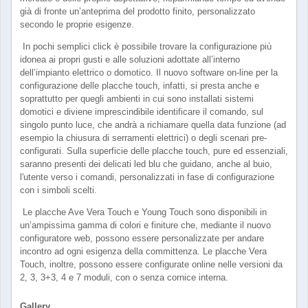
già di fronte un’anteprima del prodotto finito, personalizzato
secondo le proprie esigenze.
In pochi semplici click è possibile trovare la configurazione più
idonea ai propri gusti e alle soluzioni adottate all’interno
dell’impianto elettrico o domotico. Il nuovo software on-line per la
configurazione delle placche touch, infatti, si presta anche e
soprattutto per quegli ambienti in cui sono installati sistemi
domotici e diviene imprescindibile identificare il comando, sul
singolo punto luce, che andrà a richiamare quella data funzione (ad
esempio la chiusura di serramenti elettrici) o degli scenari pre-
configurati. Sulla superficie delle placche touch, pure ed essenziali,
saranno presenti dei delicati led blu che guidano, anche al buio,
l'utente verso i comandi, personalizzati in fase di configurazione
con i simboli scelti.
Le placche Ave Vera Touch e Young Touch sono disponibili in
un’ampissima gamma di colori e finiture che, mediante il nuovo
configuratore web, possono essere personalizzate per andare
incontro ad ogni esigenza della committenza. Le placche Vera
Touch, inoltre, possono essere configurate online nelle versioni da
2, 3, 3+3, 4 e 7 moduli, con o senza cornice interna.
Gallery