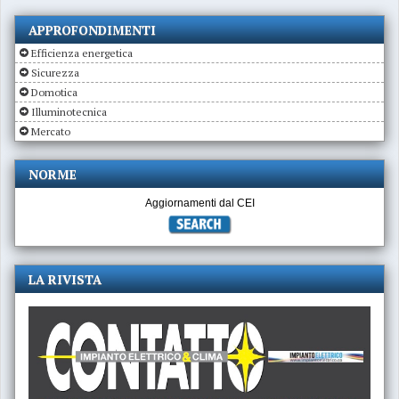
APPROFONDIMENTI
Efficienza energetica
Sicurezza
Domotica
Illuminotecnica
Mercato
NORME
Aggiornamenti dal CEI
LA RIVISTA