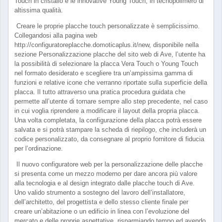
Touch in cristallo e le innovative Young Touch, in tecnopolimero di
altissima qualità.
Creare le proprie placche touch personalizzate è semplicissimo.
Collegandosi alla pagina web
http://configuratoreplacche.domoticaplus.it/new, disponibile nella
sezione Personalizzazione placche del sito web di Ave, l’utente ha
la possibilità di selezionare la placca Vera Touch o Young Touch
nel formato desiderato e scegliere tra un’ampissima gamma di
funzioni e relative icone che verranno riportate sulla superficie della
placca. Il tutto attraverso una pratica procedura guidata che
permette all’utente di tornare sempre allo step precedente, nel caso
in cui voglia riprendere a modificare il layout della propria placca.
Una volta completata, la configurazione della placca potrà essere
salvata e si potrà stampare la scheda di riepilogo, che includerà un
codice personalizzato, da consegnare al proprio fornitore di fiducia
per l’ordinazione.
Il nuovo configuratore web per la personalizzazione delle placche
si presenta come un mezzo moderno per dare ancora più valore
alla tecnologia e al design integrato dalle placche touch di Ave.
Uno valido strumento a sostegno del lavoro dell’installatore,
dell’architetto, del progettista e dello stesso cliente finale per
creare un’abitazione o un edificio in linea con l’evoluzione del
mercato e delle proprie aspettative, risparmiando tempo ed avendo