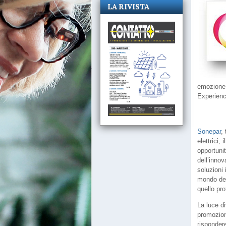
LA RIVISTA
emozione.
Experience
Sonepar
,
elettrici,
opportunit
dell’inno
soluzioni 
mondo del
quello pro
La luce d
promozioni
risponder