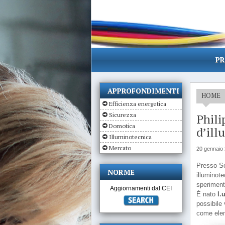
PR
APPROFONDIMENTI
HOME
Efficienza energetica
Sicurezza
Phili
Domotica
d’ill
Illuminotecnica
Mercato
20 gennaio
Presso Son
NORME
illuminote
sperimenta
Aggiornamenti dal CEI
È nato
l.
possibile 
come elem