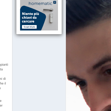
mpianti
ta
i di
he il
n
le
er