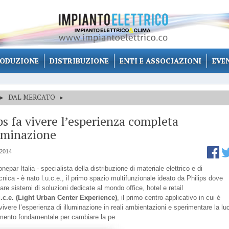
ODUZIONE
DISTRIBUZIONE
ENTI E ASSOCIAZIONI
EVE
▸
DAL MERCATO
▸
ps fa vivere l’esperienza completa
uminazione
 2014
epar Italia - specialista della distribuzione di materiale elettrico e di
cnica - è nato l.u.c.e., il primo spazio multifunzionale ideato da Philips dove
re sistemi di soluzioni dedicate al mondo office, hotel e retail
u.c.e. (Light Urban Center Experience)
, il primo centro applicativo in cui è
vivere l’esperienza di illuminazione in reali ambientazioni e sperimentare la lu
ento fondamentale per cambiare la pe