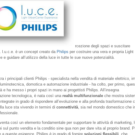
rcezione degli spazi e suscitare
 l.u.c.e. è un concept creato da
Philips
per costruire una vera e propria Light
 e guidare all’utilizzo della luce in tutte le sue nuove potenzialità.
 tra i principali clienti Philips - specialista nella vendita di materiale elettrico, i
 illuminotecnica, domotica e automazione industriale - ha colto, per primo, ques
à e ha messo i propri spazi in mano ai progettisti Philips. All’insegna
vazione tecnologica, è nata così una
realtà multifunzionale
che mostra sistem
integrate in grado di rispondere all’evoluzione e alla profonda trasformazione c
la luce sta vivendo in termini di
connettività
, sia nel mondo domestico che i
fessionale.
iventa così un elemento fondamentale per supportare le attività di marketing, 
 sul punto vendita e la conditio sine qua non per dare vita al proprio brand. P
e a queste esigenze, Philips è in grado di fornire
soluzioni flessibili
, che