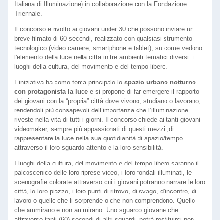
Italiana di Illuminazione) in collaborazione con la Fondazione
Triennale.
Il concorso è rivolto ai giovani under 30 che possono inviare un
breve filmato di 60 secondi, realizzato con qualsiasi strumento
tecnologico (video camere, smartphone e tablet), su come vedono
l'elemento della luce nella città in tre ambienti tematici diversi: i
luoghi della cultura, del movimento e del tempo libero.
L’iniziativa ha come tema principale lo
spazio urbano notturno
con protagonista la luce
e si propone di far emergere il rapporto
dei giovani con la “propria” città dove vivono, studiano o lavorano,
rendendoli più consapevoli dell’importanza che l’illuminazione
riveste nella vita di tutti i giorni. Il concorso chiede ai tanti giovani
videomaker, sempre più appassionati di questi mezzi ,di
rappresentare la luce nella sua quotidianità di spazio/tempo
attraverso il loro sguardo attento e la loro sensibilità.
I luoghi della cultura, del movimento e del tempo libero saranno il
palcoscenico delle loro riprese video, i loro fondali illuminati, le
scenografie colorate attraverso cui i giovani potranno narrare le loro
città, le loro piazze, i loro punti di ritrovo, di svago, d’incontro, di
lavoro o quello che li sorprende o che non comprendono. Quello
che ammirano e non ammirano. Uno sguardo giovane che
attraverso tanti (60) secondi di altri sguardi, potrà restituirci non