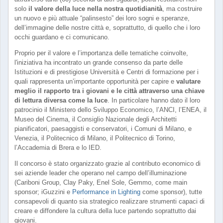
solo
il valore della luce nella nostra quotidianità
, ma costruire
un nuovo e più attuale “palinsesto” dei loro sogni e speranze,
dell’immagine delle nostre città e, soprattutto, di quello che i loro
occhi guardano e ci comunicano.
Proprio per il valore e l’importanza delle tematiche coinvolte,
l'iniziativa ha incontrato un grande consenso da parte delle
Istituzioni e di prestigiose Università e Centri di formazione per i
quali rappresenta un’importante opportunità per capire e
valutare
meglio il rapporto tra i giovani e le città attraverso una chiave
di lettura diversa come la luce
. In particolare hanno dato il loro
patrocinio il Ministero dello Sviluppo Economico, l’ANCI, l’ENEA, il
Museo del Cinema, il Consiglio Nazionale degli Architetti
pianificatori, paesaggisti e conservatori, i Comuni di Milano, e
Venezia, il Politecnico di Milano, il Politecnico di Torino,
l’Accademia di Brera e lo IED.
Il concorso è stato organizzato grazie al contributo economico di
sei aziende leader che operano nel campo dell’illuminazione
(Cariboni Group, Clay Paky, Enel Sole, Gemmo, come main
sponsor; iGuzzini e
Performance in Lighting
come sponsor), tutte
consapevoli di quanto sia strategico realizzare strumenti capaci di
creare e diffondere la cultura della luce partendo soprattutto dai
giovani.