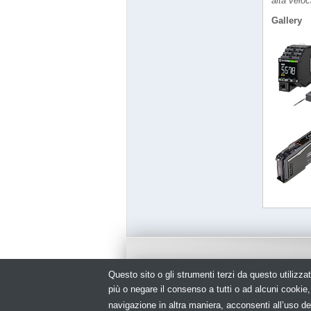
alta veloc
Gallery
Questo sito o gli strumenti terzi da questo utilizzat
© Copyright 2026. Impianto Elettrico - N.ro I
più o negare il consenso a tutti o ad alcuni cooki
navigazione in altra maniera, acconsenti all’uso de