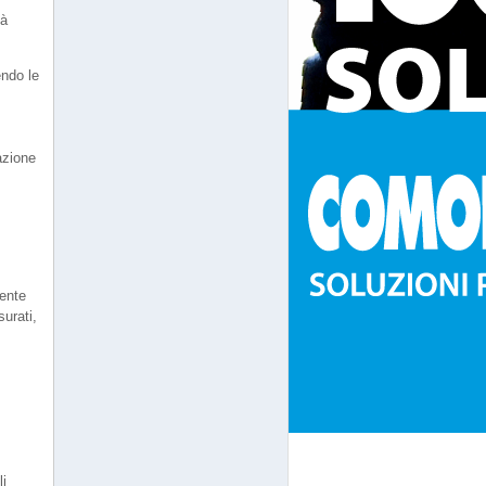
tà
endo le
azione
rente
surati,
li