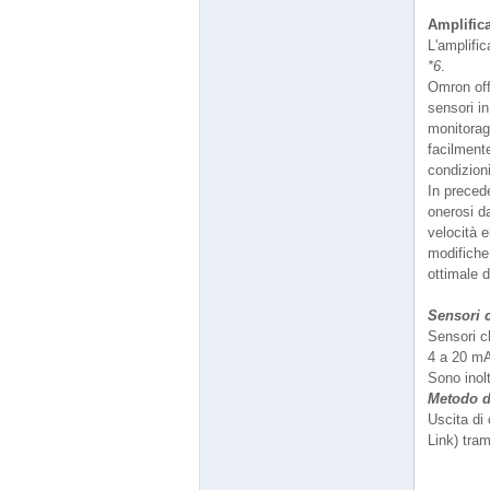
Amplifica
L'amplific
*6
.
Omron offr
sensori in
monitoragg
facilment
condizioni
In precede
onerosi da
velocità e
modifiche 
ottimale 
Sensori c
Sensori ch
4 a 20 mA
Sono inolt
Metodo d
Uscita di
Link) tra