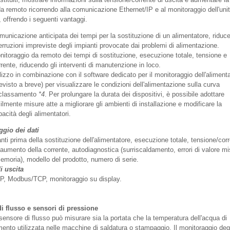
da remoto ricorrendo alla comunicazione Ethernet/IP e al monitoraggio dell'uni
, offrendo i seguenti vantaggi.
municazione anticipata dei tempi per la sostituzione di un alimentatore, riduc
erruzioni impreviste degli impianti provocate dai problemi di alimentazione.
nitoraggio da remoto dei tempi di sostituzione, esecuzione totale, tensione e
rente, riducendo gli interventi di manutenzione in loco.
ilizzo in combinazione con il software dedicato per il monitoraggio dell'aliment
evisto a breve) per visualizzare le condizioni dell'alimentazione sulla curva
classamento
*4
. Per prolungare la durata dei dispositivi, è possibile adottare
ilmente misure atte a migliorare gli ambienti di installazione e modificare la
acità degli alimentatori.
ggio dei dati
nti prima della sostituzione dell'alimentatore, esecuzione totale, tensione/cor
 aumento della corrente, autodiagnostica (surriscaldamento, errori di valore mi
memoria), modello del prodotto, numero di serie.
i uscita
IP, Modbus/TCP, monitoraggio su display.
i flusso e sensori di pressione
sensore di flusso può misurare sia la portata che la temperatura dell'acqua di
mento utilizzata nelle macchine di saldatura o stampaggio. Il monitoraggio deg