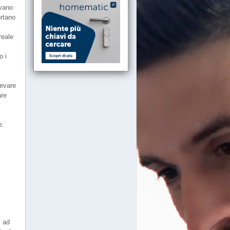
evano
ortano
reale
o i
levare
are
e.
, ad