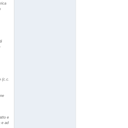
rica
a
di
o
 (c.c.
one
atto e
a e ad