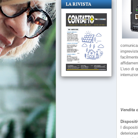
LA RIVISTA
comunicazi
impreviste
facilmente
affidament
L'uso di q
interruzio
Vendita d
Dispositi
I disposit
deteriora