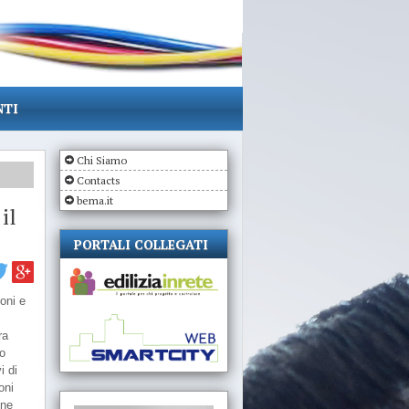
NTI
Chi Siamo
Contacts
bema.it
il
PORTALI COLLEGATI
ioni e
ra
to
i di
oni
une