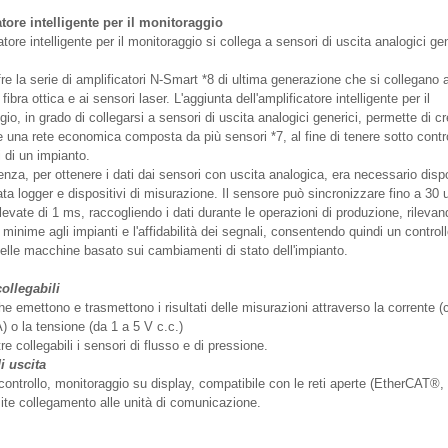
tore intelligente per il monitoraggio
atore intelligente per il monitoraggio si collega a sensori di uscita analogici gen
e la serie di amplificatori N-Smart *8 di ultima generazione che si collegano a
 fibra ottica e ai sensori laser. L'aggiunta dell'amplificatore intelligente per il
io, in grado di collegarsi a sensori di uscita analogici generici, permette di c
e una rete economica composta da più sensori *7, al fine di tenere sotto contro
 di un impianto.
nza, per ottenere i dati dai sensori con uscita analogica, era necessario dispo
ta logger e dispositivi di misurazione. Il sensore può sincronizzare fino a 30 
levate di 1 ms, raccogliendo i dati durante le operazioni di produzione, rilevan
minime agli impianti e l'affidabilità dei segnali, consentendo quindi un control
delle macchine basato sui cambiamenti di stato dell'impianto.
ollegabili
e emettono e trasmettono i risultati delle misurazioni attraverso la corrente (
) o la tensione (da 1 a 5 V c.c.)
re collegabili i sensori di flusso e di pressione.
i uscita
 controllo, monitoraggio su display, compatibile con le reti aperte (EtherCAT®,
mite collegamento alle unità di comunicazione.