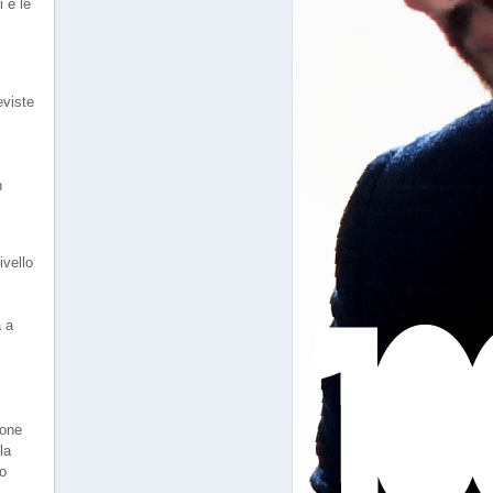
i e le
eviste
n
ivello
a a
ione
la
no