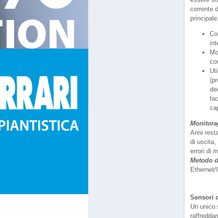
corrente 
principale
Co
int
Mo
cor
Ut
(pr
de
fac
cap
Monitora
Anni resta
di uscita,
errori di 
Metodo d
Ethernet/
Sensori d
Un unico 
raffredda