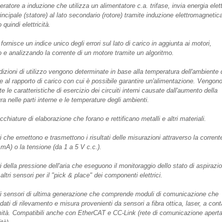
ratore a induzione che utilizza un alimentatore c.a. trifase, invia energia elett
rincipale (statore) al lato secondario (rotore) tramite induzione elettromagnetic
quindi elettricità.
ornisce un indice unico degli errori sul lato di carico in aggiunta ai motori,
 e analizzando la corrente di un motore tramite un algoritmo.
izioni di utilizzo vengono determinate in base alla temperatura dell'ambiente 
e al rapporto di carico con cui è possibile garantire un'alimentazione. Vengon
e le caratteristiche di esercizio dei circuiti interni causate dall'aumento della
a nelle parti interne e le temperature degli ambienti.
chiature di elaborazione che forano e rettificano metalli e altri materiali.
 che emettono e trasmettono i risultati delle misurazioni attraverso la corrente
 mA) o la tensione (da 1 a 5 V c.c.).
 della pressione dell'aria che eseguono il monitoraggio dello stato di aspirazi
o altri sensori per il "pick & place" dei componenti elettrici.
di sensori di ultima generazione che comprende moduli di comunicazione che
dati di rilevamento e misura provenienti da sensori a fibra ottica, laser, a cont
mità. Compatibili anche con EtherCAT e CC-Link (rete di comunicazione apert