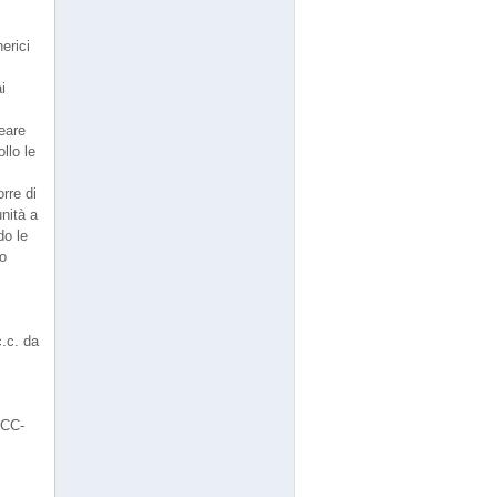
erici
i
reare
llo le
rre di
unità a
do le
lo
c.c. da
 CC-