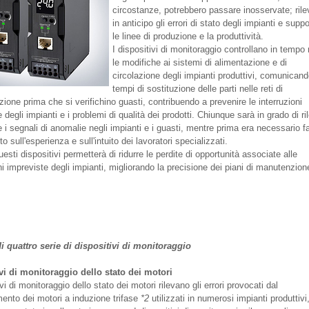
circostanze, potrebbero passare inosservate; ril
in anticipo gli errori di stato degli impianti e supp
le linee di produzione e la produttività.
I dispositivi di monitoraggio controllano in tempo 
le modifiche ai sistemi di alimentazione e di
circolazione degli impianti produttivi, comunicand
tempi di sostituzione delle parti nelle reti di
one prima che si verifichino guasti, contribuendo a prevenire le interruzioni
 degli impianti e i problemi di qualità dei prodotti. Chiunque sarà in grado di ri
 i segnali di anomalie negli impianti e i guasti, mentre prima era necessario f
o sull'esperienza e sull'intuito dei lavoratori specializzati.
uesti dispositivi permetterà di ridurre le perdite di opportunità associate alle
ni impreviste degli impianti, migliorando la precisione dei piani di manutenzion
i quattro serie di dispositivi di monitoraggio
vi di monitoraggio dello stato dei motori
ivi di monitoraggio dello stato dei motori rilevano gli errori provocati dal
mento dei motori a induzione trifase
*2
utilizzati in numerosi impianti produttivi