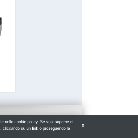
rate nella cookie policy. Se vuoi saperne di
X
re elettrico con tutte le novità sul settore
a, cliccando su un link o proseguendo la
antistica.