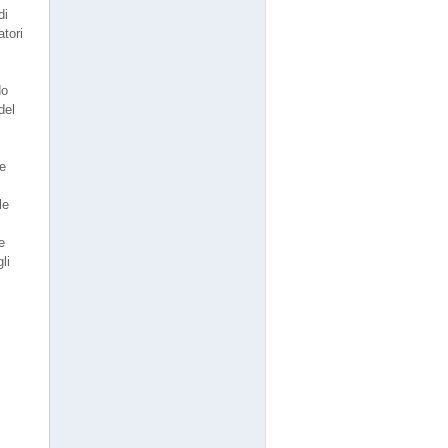
di
atori
do
del
ne
le
e
li