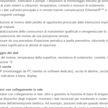
asportatori, sollevatori e pompe. I dispositivi di monitoraggio rilevano gli error
 di stato relativi a vibrazioni, temperatura, corrente e resistori di isolamento,
 i dati sull'unità principale o in remoto tramite comunicazioni Ethernet/IP™ e
 seguenti vantaggi.
uzione al minimo delle perdite di opportunità provocate dalle interruzioni impr
li impianti.
gitalizzazione delle conoscenze di manutentori qualificati e omogeneizzare la
nutenzione del motore da una postazione remota.
ssare da una procedura d'ispezione periodica a quella preventiva, riducendo i
iera significativa le attività di ispezione.
ggio dei dati
 del motore, temperatura della superficie, resistenza di isolamento, corrente, l
dazione
*3
.
i uscita
IP (monitoraggio da PC tramite un software dedicato), uscita di allarme, uscit
, indicatore a barra, display.
ori con collegamento in rete
tatori con collegamento in rete, oltre a garantire la funzione di base di erogaz
 ai dispositivi degli impianti, mostrano i dati necessari per monitorare e curare 
one dell'alimentazione elettrica. Ad esempio, possono indicare quando devo
tituiti, mostrare informazioni sulla tensione/corrente di uscita e aumentare la