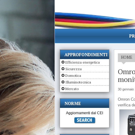
PR
APPROFONDIMENTI
HOME
Efficienza energetica
Sicurezza
Omron
Domotica
moni
Illuminotecnica
Mercato
30 gennaio
Omron Corp
NORME
verifica d
Aggiornamenti dal CEI