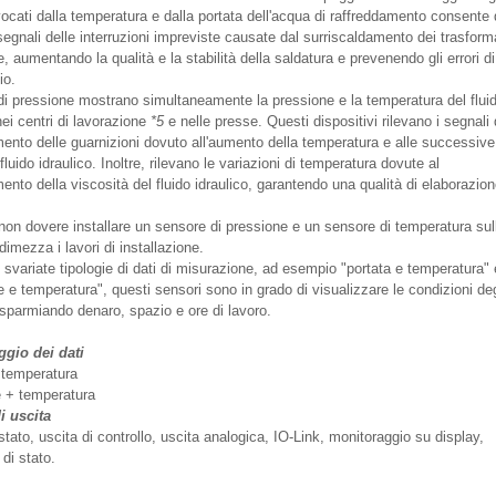
vocati dalla temperatura e dalla portata dell'acqua di raffreddamento consente 
 segnali delle interruzioni impreviste causate dal surriscaldamento dei trasform
e, aumentando la qualità e la stabilità della saldatura e prevenendo gli errori di
io.
 di pressione mostrano simultaneamente la pressione e la temperatura del flui
nei centri di lavorazione
*5
e nelle presse. Questi dispositivi rilevano i segnali 
mento delle guarnizioni dovuto all'aumento della temperatura e alle successive
 fluido idraulico. Inoltre, rilevano le variazioni di temperatura dovute al
ento della viscosità del fluido idraulico, garantendo una qualità di elaborazio
i non dovere installare un sensore di pressione e un sensore di temperatura sul
dimezza i lavori di installazione.
 svariate tipologie di dati di misurazione, ad esempio "portata e temperatura" 
 e temperatura", questi sensori sono in grado di visualizzare le condizioni deg
risparmiando denaro, spazio e ore di lavoro.
ggio dei dati
 temperatura
 + temperatura
i uscita
stato, uscita di controllo, uscita analogica, IO-Link, monitoraggio su display,
 di stato.