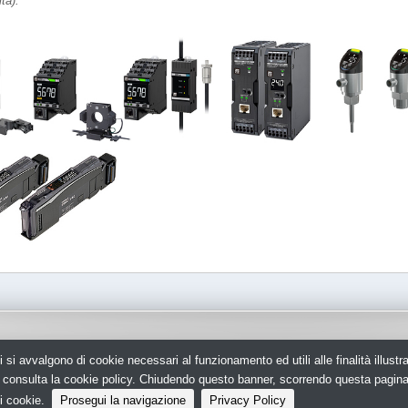
ità).
i si avvalgono di cookie necessari al funzionamento ed utili alle finalità illust
scrizione ROC 5836 -
Privacy policy
Il portale per l'elettricistia e l' installato
e, consulta la cookie policy. Chiudendo questo banner, scorrendo questa pagin
dell'elettronica, della domotica e dell'impi
i cookie.
Prosegui la navigazione
Privacy Policy