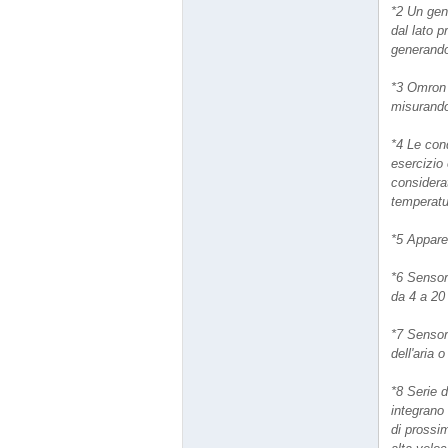
*2 Un gene
dal lato p
generando 
*3 Omron f
misurando
*4 Le cond
esercizio 
considerat
temperatur
*5 Apparec
*6 Sensori
da 4 a 20
*7 Sensori
dell'aria 
*8 Serie 
integrano 
di prossi