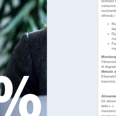
esempio tr
variazioni
mostrando
offrendo i
Rid
deg
Di
ma
Pa
man
Monitora
Vibrazioni
di degra
Metodo d
Ethernet/
transistor
Alimentat
Gli alimen
della c.c.
manutenzi
essere sos