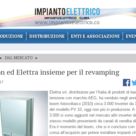
ODUZIONE
DISTRIBUZIONE
ENTI E ASSOCIAZIONI
EVE
▸
DAL MERCATO
▸
 ed Elettra insieme per il revamping
017
Elettra srl, distributore per l’Italia di prodotti di b
tensione con marchio AEG, ha venduto negli anni
boom fotovoltaico (2010) circa 3.000 Inverter da
del modello PV 10, oggi non più in produzione. A 
3.000 si sono aggiunti nel mercato altri inverter d
stesso modello provenienti da canali di vendita di
Era il momento del boom, che si è concluso con
corsa all’acquisto per potere installare impianti c