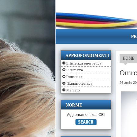
PR
APPROFONDIMENTI
HOME
Efficienza energetica
Sicurezza
Omron
Domotica
26 aprile 2
Illuminotecnica
Mercato
NORME
Aggiornamenti dal CEI