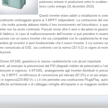
potessero entrare in produzione entro lo scadere 
terzo conto energia (31 dicembre 2010).
Questi inverter erano adatti a installazioni in zon
zialmente ombreggiate grazie ai 3 MPPT indipendenti. La contrazione del me
ì che molte aziende abbiano ridotto il loro investimento nel fotovoltaico, e que
verter non ha avuto continuità. Passati ormai oltre 5 anni e decaduta la garanz
di fabbrica, in caso di malfunzionamento dell’inverter si può prendere in esame
tuzione con un nuovo inverter che sia compatibile con le caratteristiche di imp
rdere gli incentivi è però fondamentale che il nuovo Inverter, il cui numero se
re comunicato al GSE, sia conforme con la norma CEI 0-21 in vigore al mo
ituzione.
r Omron KP100L garantisce le stesse caratteristiche con alcuni importanti
enti, ad esempio la prevenzione dal PID (degrado indotto da potenziale) e l’a
tensioni in ingresso. Il KP100L, analogamente agli Inverter distribuiti in prec
a, ha 3 MPPT, un’efficienza di conversione più elevata (97,5%) e un più ampio
ni in ingresso(225-850 Vc.c.) il che permette una sostituzione Plug&Play, quind
ifiche architetturali o di cablaggio stringhe all’impianto e un maggiore rendim