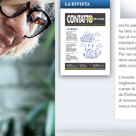
LA RIVISTA
anche par
ha fatto s
tipo di in
standard 
sua sosti
Per non pe
deve esse
della sost
L'inverte
miglioram
campo di 
da Elettr
di tensio
senza mod