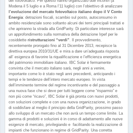
del fotovoltaico. Per questo hanno organizzato due incontri (a
Modena il 5 luglio e a Roma l’11 luglio) con l’obiettivo di analizzare
l’evoluzione del mercato fotovoltaico italiano dopo il V Conto
Energia
: detrazioni fiscali, scambio sul posto, autoconsumo in
ambito residenziale sono soltanto alcuni dei temi principali trattati e
che apriranno la strada alla GridParity. Di particolare interesse sarà
un approfondimento sulla normativa della detrazione Irpef per le
cosiddette
ristrutturazioni “verdi”
. Il provvedimento,
recentemente prorogato fino al 31 Dicembre 2013, recepisce la
direttiva europea 2010/31/UE e mira a dare un’adeguata risposta
all’ esigenza di favorire la riqualificazione e l’efficienza energetica
del patrimonio immobiliare italiano. IBC Solar è fermamente
convinta che il mercato italiano sarà, negli anni a venire,
importante come lo è stato negli anni precedenti, anticipando i
tempi e le tendenze dell’intero mercato europeo. In vista
dell’imminente termine del regime incentivante e del passaggio a
una nuova fase che si deve per tutti leggere come “risparmio” e
non più come “ricavo”, IBC Solar è già pronta con nuovi prodotti,
con soluzioni complete e con una nuova organizzazione, in grado
di soddisfare al meglio il principio della GridParity, prossimo passo
allo sviluppo di un mercato che non avrà un tempo come limite. La
gamma di prodotti e soluzioni è in corso di adattamento alle nuove
esigenze di mercato, privilegiando e facilitando la realizzazione di
impianti che funzionano in regime di GridParity. Una corretta