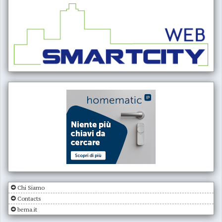
Chi Siamo
Contacts
bema.it