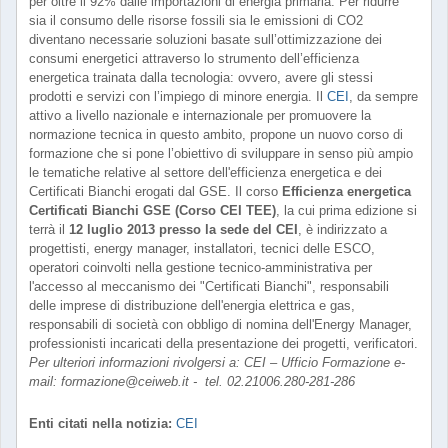
per oltre il 92% dalle importazioni di energia primaria. Per ridurre
sia il consumo delle risorse fossili sia le emissioni di CO2
diventano necessarie soluzioni basate sull’ottimizzazione dei
consumi energetici attraverso lo strumento dell’efficienza
energetica trainata dalla tecnologia: ovvero, avere gli stessi
prodotti e servizi con l’impiego di minore energia. Il
CEI
, da sempre
attivo a livello nazionale e internazionale per promuovere la
normazione tecnica in questo ambito, propone un nuovo corso di
formazione che si pone l’obiettivo di sviluppare in senso più ampio
le tematiche relative al settore dell'efficienza energetica e dei
Certificati Bianchi erogati dal GSE. Il corso
Efficienza energetica
Certificati Bianchi GSE (Corso CEI TEE)
, la cui prima edizione si
terrà il
12 luglio 2013 presso la sede del CEI
, è indirizzato a
progettisti, energy manager, installatori, tecnici delle ESCO,
operatori coinvolti nella gestione tecnico-amministrativa per
l'accesso al meccanismo dei "Certificati Bianchi", responsabili
delle imprese di distribuzione dell'energia elettrica e gas,
responsabili di società con obbligo di nomina dell'Energy Manager,
professionisti incaricati della presentazione dei progetti, verificatori.
Per ulteriori informazioni rivolgersi a: CEI – Ufficio Formazione e-
mail: formazione@ceiweb.it - tel. 02.21006.280-281-286
Enti citati nella notizia:
CEI