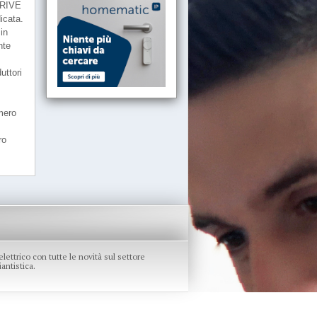
ODRIVE
icata.
in
nte
uttori
umero
ro
re elettrico con tutte le novità sul settore
antistica.