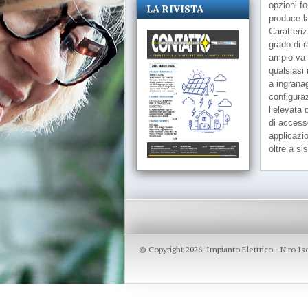
opzioni f
LA RIVISTA
produce la
Caratteri
grado di 
ampio va 
qualsiasi 
a ingranag
configura
l’elevata 
di accesso
applicazio
oltre a si
© Copyright 2026. Impianto Elettrico - N.ro I