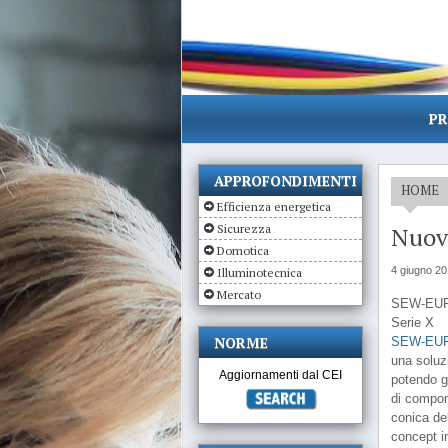
PR
APPROFONDIMENTI
HOME
Efficienza energetica
Sicurezza
Nuov
Domotica
4 giugno 2
Illuminotecnica
Mercato
SEW-EUROD
Serie X
NORME
SEW-EU
una soluz
Aggiornamenti dal CEI
potendo ga
di compone
conica de
concept in