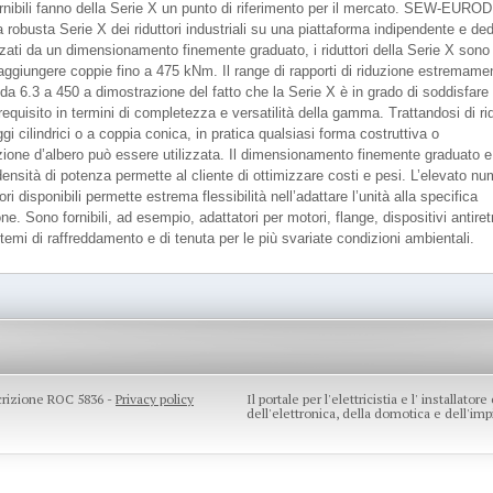
ornibili fanno della Serie X un punto di riferimento per il mercato. SEW-EUR
 robusta Serie X dei riduttori industriali su una piattaforma indipendente e ded
zzati da un dimensionamento finemente graduato, i riduttori della Serie X sono 
raggiungere coppie fino a 475 kNm. Il range di rapporti di riduzione estremame
da 6.3 a 450 a dimostrazione del fatto che la Serie X è in grado di soddisfare
requisito in termini di completezza e versatilità della gamma. Trattandosi di rid
gi cilindrici o a coppia conica, in pratica qualsiasi forma costruttiva o
zione d’albero può essere utilizzata. Il dimensionamento finemente graduato e
densità di potenza permette al cliente di ottimizzare costi e pesi. L’elevato n
ri disponibili permette estrema flessibilità nell’adattare l’unità alla specifica
ne. Sono fornibili, ad esempio, adattatori per motori, flange, dispositivi antiret
stemi di raffreddamento e di tenuta per le più svariate condizioni ambientali.
scrizione ROC 5836 -
Privacy policy
Il portale per l'elettricistia e l' installato
dell'elettronica, della domotica e dell'impi