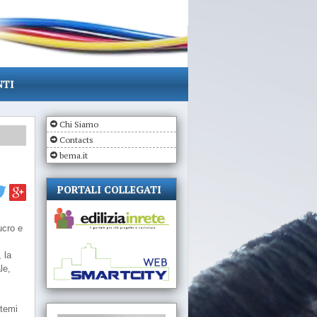
NTI
Chi Siamo
Contacts
bema.it
PORTALI COLLEGATI
ucro e
la
le,
stemi