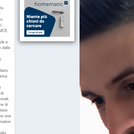
llo
e
so
i
) MCE
nde e
 dalle
o
ilano.
 tema
i
di
onali.
ne di
ttere
ne una
omation
alla