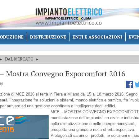
ODUZIONE
DISTRIBUZIONE
ENTI E ASSOCIAZIONI
EVE
▸
DAL MERCATO
▸
– Mostra Convegno Expocomfort 2016
16
izione di MCE 2016 si terrà in Fiera a Milano dal 15 al 18 marzo 2016. Segno
 sarà l’integrazione fra soluzioni e sistemi, mondo elettrico e termico, fra invol
per arrivare ad una gestione coordinata e intelligente degli edifici.
MCE – MOSTRA CONVEGNO EXPOCOMFORT, 
manifestazione dell’impiantistica civile e industria
nella climatizzazione e nelle energie rinnovabili,
prospetta una grande e ricca offerta espositiva.
Protagonisti saranno i prodotti, le soluzioni e i si