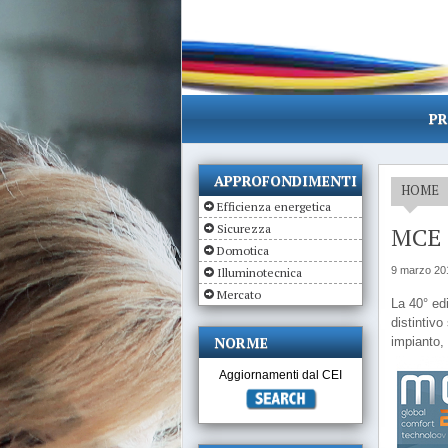
PR
APPROFONDIMENTI
HOME
Efficienza energetica
Sicurezza
MCE 
Domotica
9 marzo 20
Illuminotecnica
Mercato
La 40° ed
distintivo
NORME
impianto, 
Aggiornamenti dal CEI