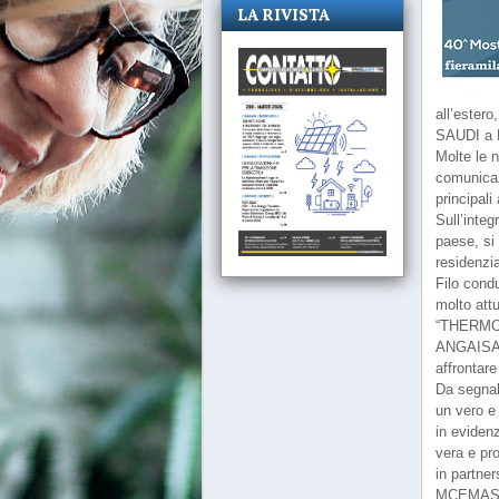
LA RIVISTA
all’ester
SAUDI a R
Molte le 
comunicaz
principal
Sull’integ
paese, si 
residenzi
Filo cond
molto att
“THERMO E
ANGAISA,
affrontare
Da segnal
un vero e 
in eviden
vera e pr
in partn
MCEMASTER