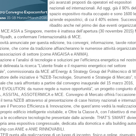
più avanzati proposti da operatori ed espositori
nazionali ed internazionali. Ad oggi, già il 90% de
spazio espositivo risulta occupato e sono 1600 l
aziende espositrici, di cui il 40% estere. Succes
ribadito anche nel primo dei due eventi organizzat
o, MCE ASIA a Singapore, mentre è inattesa dell’apertura (30 novembre 2015
iyadh, a confermare l’internazionalità di MCE.
novità annunciate per questa edizione, tra convegni, informazione, tavole roto
ione, che come da tradizione affiancheranno le numerose attività organizzate
i associazioni di settore (come ANGAISA e ANIMA).
razione e l’analisi di tecnologie e soluzioni per l’efficienza energetica nel nostr
è delineata la ricerca “L’utente finale e il risparmio energetico nel settore
ale”, commissionata da MCE all’Energy & Strategy Group del Politecnico di M
uttore delle iniziative è “NZEB-Tecnologie, Strumenti e Strategie di Mercato”,
uale che sarà affrontato a partire dal convegno inaugurale del 15 marzo 2016,
VOLUTION: da nuove regole a nuove opportunità”, un progetto congiunto d
 ASSITAL, ASSOTERMICA e MCE. Convegno di Mercato offrirà l’occasione 
 il tema NZEB attraverso al presentazione di case history nazionali e internazi
are il Percorso Efficienza & Innovazione, che quest’anno vedrà la realizzazio
proprio edificio intelligente visitabile, e Oltre la Classe A, con l’obiettivo di me
za le eccellenze tecnologiche presentate dalle aziende. THAT’S SMART divie
opria area espositiva congressuale, dedicata alla domotica e alla building aut
ership con ANIE e ANIE RINNOVABILI.
 punta alla realizzazione di un luogo di incontro, fisico e online, riservato 