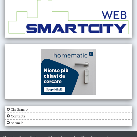
Chi Siamo
Contacts
bema.it