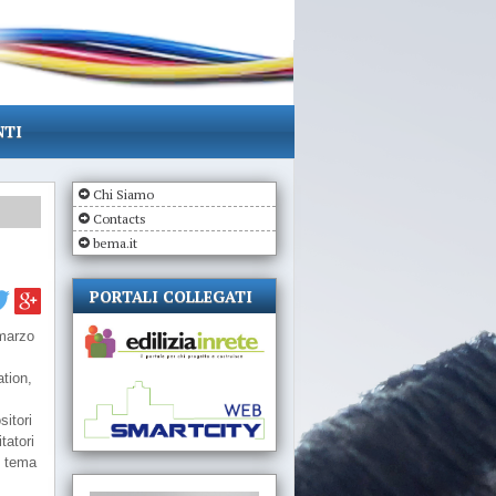
NTI
Chi Siamo
Contacts
bema.it
PORTALI COLLEGATI
 marzo
ation,
sitori
tatori
l tema