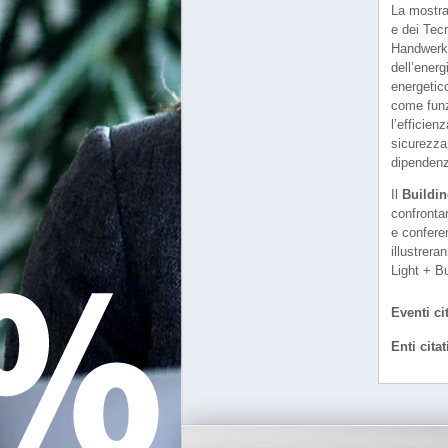
La mostr
e dei Tec
Handwerke
dell’energ
energetic
come funz
l’efficie
sicurezza.
dipendenz
Il
Buildi
confrontar
e confere
illustrera
Light + Bu
Eventi cit
Enti citat