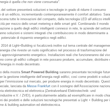
energia è quella che non viene consumata"
.
a del settore presenterà soluzioni e tecnologie in grado di ridurre il consumo
o di un edificio, incrementando contemporaneamente il comfort abitativo. Sar
cena tutte le innovazioni del comparto, dalla tecnologia LED all’utilizzo intell
tricità per mezzo dello smart metering e delle smart grid. Combinando il mondo
inazione a quello degli edifici intelligenti connessi in rete, le aziende del settor
anno soluzioni e sistemi integrati che contribuiscono in modo determinante a
il potenziale di risparmio energetico negli edifici.
e 2014 di Light+Building si focalizzerà inoltre sul tema centrale del managemen
 energia che riveste un ruolo significativo nel processo di trasformazione del
i approvvigionamento energetico. Installazioni reali che funzioneranno dal viv
o come gli edifici collegati in rete possano produrre, accumulare, distribuire 
 l'energia in modo decentrato.
to della mostra
Smart Powered Building
saranno presentate tecnologie futur
er la gestione intelligente dell’energia negli edifici, così come prodotti e soluzi
i per l’immissione sul mercato, per produrre energia in modo decentrato. Ques
eciale, lanciata da
Messe Frankfurt
con il sostegno dell’Associazione nazion
tria elettrotecnica ed elettronica (Zentralverband Elektrotechnik- und
kindustrie e.V. / ZVEI), è particolarmente adatta ad esemplificare in modo chia
ni dei prodotti e delle soluzioni tecnologiche presentati a Light + Building per 
ome & building automation ed elettrotecnica.