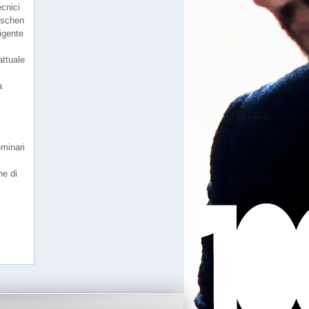
ecnici
ischen
igente
attuale
a
eminari
he di