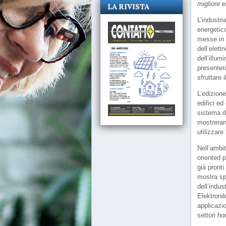
migliore 
LA RIVISTA
L’industri
energetic
messe in s
dell’elet
dell’illum
presenter
sfruttare 
L’edizion
edifici ed
sistema d
mostrerann
utilizzare
Nell’ambi
oriented p
già pront
mostra sp
dell’indus
Elektroni
applicazio
settori h