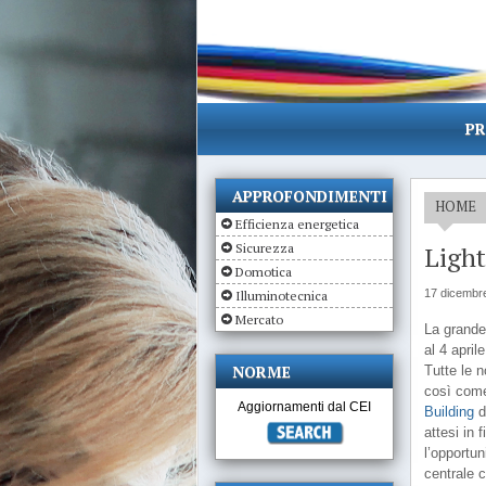
PR
APPROFONDIMENTI
HOME
Efficienza energetica
Sicurezza
Light
Domotica
17 dicembr
Illuminotecnica
Mercato
La grande
al 4 april
NORME
Tutte le n
così come 
Aggiornamenti dal CEI
Building
d
attesi in 
l’opportun
centrale 