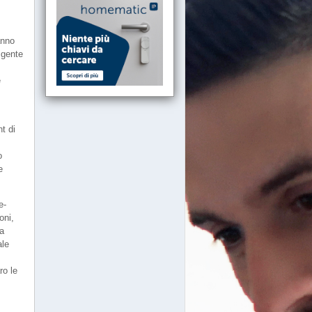
anno
igente
e
t di
o
e
e-
oni,
ta
ale
ro le
i