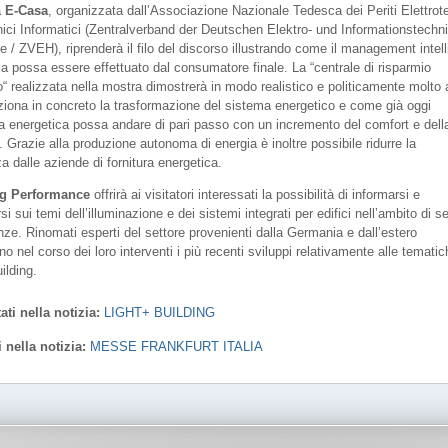
a
E-Casa
, organizzata dall’Associazione Nazionale Tedesca dei Periti Elettrot
nici Informatici (Zentralverband der Deutschen Elektro- und Informationstechn
 / ZVEH), riprenderà il filo del discorso illustrando come il management intell
ia possa essere effettuato dal consumatore finale. La “centrale di risparmio
o“ realizzata nella mostra dimostrerà in modo realistico e politicamente molto 
iona in concreto la trasformazione del sistema energetico e come già oggi
nza energetica possa andare di pari passo con un incremento del comfort e dell
 Grazie alla produzione autonoma di energia è inoltre possibile ridurre la
a dalle aziende di fornitura energetica.
ng Performance
offrirà ai visitatori interessati la possibilità di informarsi e
si sui temi dell’illuminazione e dei sistemi integrati per edifici nell’ambito di s
nze. Rinomati esperti del settore provenienti dalla Germania e dall’estero
nno nel corso dei loro interventi i più recenti sviluppi relativamente alle tematic
ilding.
ati nella notizia:
LIGHT+ BUILDING
i nella notizia:
MESSE FRANKFURT ITALIA