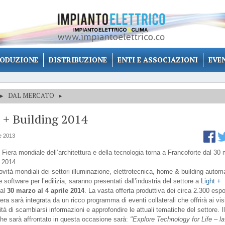
ODUZIONE
DISTRIBUZIONE
ENTI E ASSOCIAZIONI
EVE
▸
DAL MERCATO
▸
 + Building 2014
e 2013
 Fiera mondiale dell’architettura e della tecnologia torna a Francoforte dal 30
e 2014
ovità mondiali dei settori illuminazione, elettrotecnica, home & building autom
software per l’edilizia, saranno presentati dall’industria del settore a
Light +
al
30 marzo al 4 aprile 2014
. La vasta offerta produttiva dei circa 2.300 espo
fiera sarà integrata da un ricco programma di eventi collaterali che offrirà ai visi
ità di scambiarsi informazioni e approfondire le attuali tematiche del settore. I
che sarà affrontato in questa occasione sarà:
"Explore Technology for Life – la