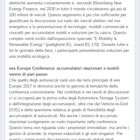
elettriche aumenta costantemente e, secondo Bloomberg New
Energy Finance, nel 2030 in tutto il mondo circoleranno già più di
100 milioni di veicoli. Questo argomento è più che sufficiente per
giustificare la discussione sul ruolo dei veicoli elettrici nel mix
energetico e la presentazione di tecnologie, modelli commerciali e
concetti per accumulatori mobili e soluzioni per la carica. Questo
compito verrà svolto dall'esposizione speciale "E-Mobility &
Renewable Energy" (padiglione B1, stand B1.170). Durante tutte e
tre le giornate della fiera, i partecipanti presenteranno soluzioni per
una mobilità ecologica.
ees Europe Conference: accumulatori stazionari e mobili
vanno di pari passo
Che quello degli autoveicoli sarà uno dei temi principali di ees
Europe 2017 lo dimostra anche la gamma di tematiche della
conferenza concomitante. Nei contributi e nei tavoli di discussione
ci si occuperà per la prima volta degli Automotive Storage System
e dell'integrazione degli accumulatori, oltre che del Vehicle-to-Grid
(V2G) e della questione relativa al grado di flessibilità degli
accumulatori di autoveicoli. Ma anche i sistemi di accumulo
stazionari svolgeranno un ruolo importante nella conferenza.
Questo tema non riguarda solo i proprietari immobiliari, ma anche i
gestori di aziende, le imprese industriali e gli enti erogatori. Per
questo i partecipanti discuteranno sui mercati globali degli