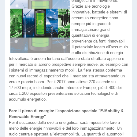
energetici è in movimento.
Grazie alle tecnologie
innovative, batterie e sistemi di
accumulo energetico sono
sempre più in grado di
immagazzinare grandi
quantitativi di energia
proveniente da fonti rinnovabili.
Il potenziale legato all'accumulo
e alla distribuzione di energia
fotovoltaica è ancora lontano dall'essere stato sfruttato appieno e
per il mercato si aprono prospettive sempre nuove, ad esempio con
i sistemi di immagazzinamento mobili. La fiera stessa conferma
con nuovi record di espositori che il mercato sta attraversando un
vero e proprio boom. Per il 2017 sono attese 270 aziende su
17.500 mq e, includendo anche Intersolar Europe, più di 400 dei
circa 1.200 espositori presenteranno soluzioni tecnologiche di
accumulo energetico.
Fare il pieno di energia: l'esposizione speciale "E-Mobility &
Renewable Energy"
Per il successo della svolta energetica, sarà impossibile fare a
meno delle energie rinnovabili e del loro immagazzinamento. Un
ruolo centrale spetterà all'elettromobilità. La quantità di automobili