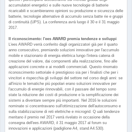
accumulatori energetici e sulle nuove tecnologie di batterie
ricaricabili e scambieranno opinioni su produzione e sicurezza delle
batterie, tecnologie alternative di accumulo senza batte rie e gruppi
di continuità (UPS). La conferenza avrà luogo il 30 e il 31 maggio
2017.
Il riconoscimento: l'ees AWARD premia tendenze e sviluppi
L'ees AWARD verrà conferito dagli organizzatori già per il quarto
anno consecutivo, premiando soluzioni innovative per l'accumulo
mobile e stazionario di energia elettrica lungo l'intera catena di
creazione del valore, dai componenti alla realizzazione, fino alle
applicazioni concrete e ai modelli commerciali. Questo rinomato
riconoscimento settoriale è prestigioso sia per i finalisti che per i
vincitori e rispecchia gli sviluppi del settore nel corso degli anni: se
all'inizio le tematiche più popolari erano soluzioni innovative per
l'accumulo di energie rinnovabili, con il passare del tempo sono
state la riduzione dei costi di produzione e la semplificazione dei
sistemi a diventare sempre più importanti. Nel 2016 le soluzioni
nominate si concentravano sull'ottimizzazione dell'autoconsumo e
sulla stabilizzazione di reti elettriche e microgrid. Q uali tendenze
meritano il premio nel 2017 verrà rivelato in occasione della
consegna dell'ees AWARD, il 31 maggio 2017 al forum su
innovazioni e applicazioni (padiglione A4, stand A4.530).