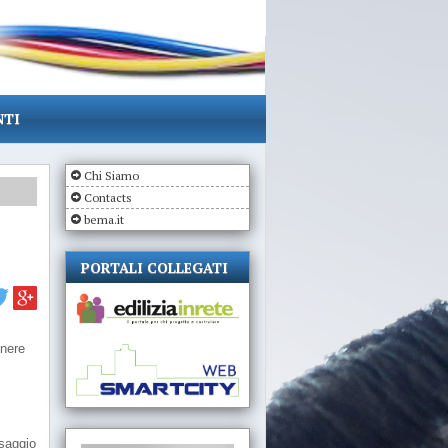
NTI
Chi Siamo
Contacts
bema.it
PORTALI COLLEGATI
enere
ssaggio