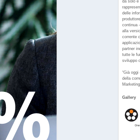
da solo e
rappresen
delle info
produttore
continua 
alla vers
corrente 
applicazi
partner in
tutte le 
sviluppo d
“Già oggi
della cor
Marketing
Gallery