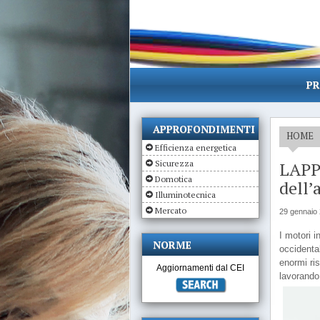
PR
APPROFONDIMENTI
HOME
Efficienza energetica
Sicurezza
LAPP:
Domotica
dell’
Illuminotecnica
Mercato
29 gennaio
I motori i
NORME
occidenta
enormi ris
Aggiornamenti dal CEI
lavorando