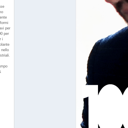
ase
imo
rente
formi
avi per
00 per
 i
olante
 nello
triali.
campo
&