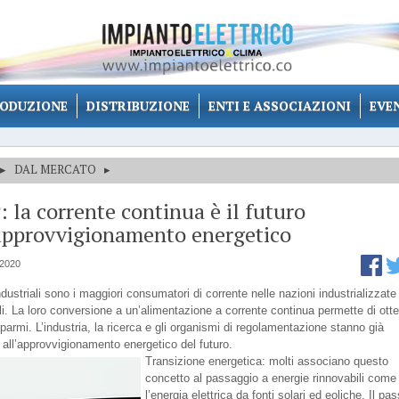
ODUZIONE
DISTRIBUZIONE
ENTI E ASSOCIAZIONI
EVE
▸
DAL MERCATO
▸
 la corrente continua è il futuro
approvvigionamento energetico
 2020
ndustriali sono i maggiori consumatori di corrente nelle nazioni industrializzate
li. La loro conversione a un’alimentazione a corrente continua permette di ott
parmi. L’industria, la ricerca e gli organismi di regolamentazione stanno già
 all’approvvigionamento energetico del futuro.
Transizione energetica: molti associano questo
concetto al passaggio a energie rinnovabili come
l’energia elettrica da fonti solari ed eoliche. Il pa