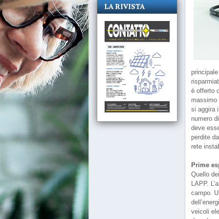
LA RIVISTA
principale
risparmia
è offerto 
massimo r
si aggira 
numero di
deve esse
perdite d
rete insta
Prime es
Quello dei
LAPP. L’a
campo. Un
dell’energ
veicoli el