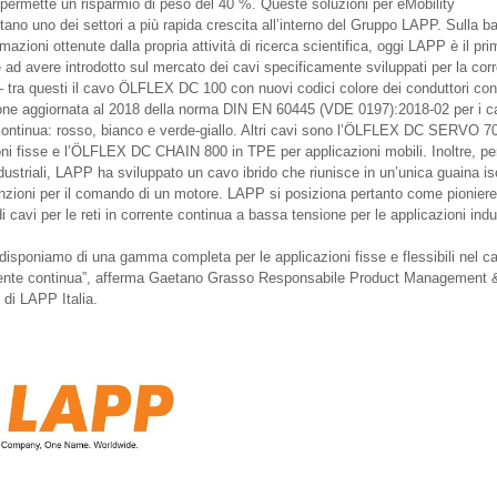
 permette un risparmio di peso del 40 %. Queste soluzioni per eMobility
tano uno dei settori a più rapida crescita all’interno del Gruppo LAPP. Sulla b
rmazioni ottenute dalla propria attività di ricerca scientifica, oggi LAPP è il pr
 ad avere introdotto sul mercato dei cavi specificamente sviluppati per la cor
– tra questi il cavo ÖLFLEX DC 100 con nuovi codici colore dei conduttori con
ione aggiornata al 2018 della norma DIN EN 60445 (VDE 0197):2018-02 per i c
continua: rosso, bianco e verde-giallo. Altri cavi sono l’ÖLFLEX DC SERVO 7
oni fisse e l’ÖLFLEX DC CHAIN 800 in TPE per applicazioni mobili. Inoltre, per
dustriali, LAPP ha sviluppato un cavo ibrido che riunisce in un’unica guaina is
funzioni per il comando di un motore. LAPP si posiziona pertanto come pioniere
i cavi per le reti in corrente continua a bassa tensione per le applicazioni indus
 disponiamo di una gamma completa per le applicazioni fisse e flessibili nel 
rente continua”, afferma Gaetano Grasso Responsabile Product Management 
 di LAPP Italia.