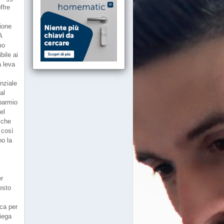
ffre
ione
A
mo
bile ai
a leva
nziale
al
parmio
el
 che
 così
no la
er
esto
ica per
piega