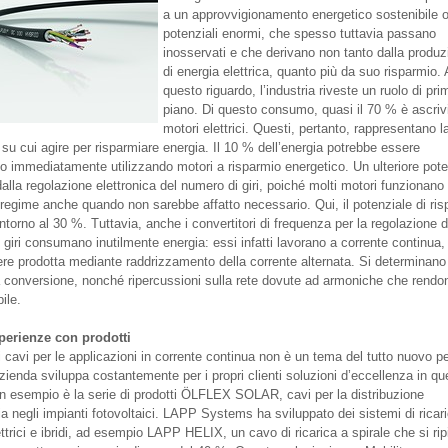
a un approvvigionamento energetico sostenibile o
potenziali enormi, che spesso tuttavia passano
inosservati e che derivano non tanto dalla produz
di energia elettrica, quanto più da suo risparmio. 
questo riguardo, l’industria riveste un ruolo di pri
piano. Di questo consumo, quasi il 70 % è ascrivi
motori elettrici. Questi, pertanto, rappresentano l
 su cui agire per risparmiare energia. Il 10 % dell’energia potrebbe essere
to immediatamente utilizzando motori a risparmio energetico. Un ulteriore pote
dalla regolazione elettronica del numero di giri, poiché molti motori funzionano 
egime anche quando non sarebbe affatto necessario. Qui, il potenziale di ris
intorno al 30 %. Tuttavia, anche i convertitori di frequenza per la regolazione d
 giri consumano inutilmente energia: essi infatti lavorano a corrente continua,
re prodotta mediante raddrizzamento della corrente alternata. Si determinano
a conversione, nonché ripercussioni sulla rete dovute ad armoniche che rendo
bile.
perienze con prodotti
 cavi per le applicazioni in corrente continua non è un tema del tutto nuovo p
zienda sviluppa costantemente per i propri clienti soluzioni d’eccellenza in qu
 esempio è la serie di prodotti ÖLFLEX SOLAR, cavi per la distribuzione
ia negli impianti fotovoltaici. LAPP Systems ha sviluppato dei sistemi di ricar
ettrici e ibridi, ad esempio LAPP HELIX, un cavo di ricarica a spirale che si ri