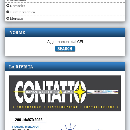
Domotica
Illuminotecnica
Mercato
NORME
Aggiornamenti dal CEI
LA RIVISTA