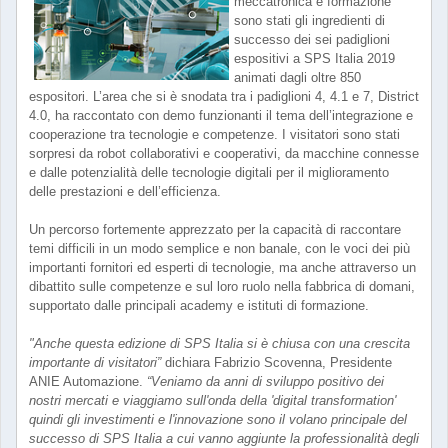
meccatronica e formazione
sono stati gli ingredienti di
successo dei sei padiglioni
espositivi a SPS Italia 2019
animati dagli oltre 850
espositori. L’area che si è snodata tra i padiglioni 4, 4.1 e 7, District
4.0, ha raccontato con demo funzionanti il tema dell’integrazione e
cooperazione tra tecnologie e competenze. I visitatori sono stati
sorpresi da robot collaborativi e cooperativi, da macchine connesse
e dalle potenzialità delle tecnologie digitali per il miglioramento
delle prestazioni e dell’efficienza.
Un percorso fortemente apprezzato per la capacità di raccontare
temi difficili in un modo semplice e non banale, con le voci dei più
importanti fornitori ed esperti di tecnologie, ma anche attraverso un
dibattito sulle competenze e sul loro ruolo nella fabbrica di domani,
supportato dalle principali academy e istituti di formazione.
"Anche questa edizione di SPS Italia si è chiusa con una crescita
importante di visitatori”
dichiara Fabrizio Scovenna, Presidente
ANIE Automazione.
“Veniamo da anni di sviluppo positivo dei
nostri mercati e viaggiamo sull'onda della 'digital transformation'
quindi gli investimenti e l'innovazione sono il volano principale del
successo di SPS Italia a cui vanno aggiunte la professionalità degli