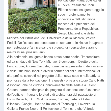
Fondazione, Maria Sole Agnelli
e il Vice Presidente John
Elkann hanno inaugurato oggi la
sede – profondamente
rinnovata – dell’istituzione
torinese alla presenza del
Presidente della Repubblica,
Sergio Mattarella, e della
Ministra dell’Istruzione, dell’Università e della Ricerca, Valeria
Fedeli. Nell’occasione sono state presentate le iniziative intraprese
per festeggiare l’anniversario e i progetti di ricerca che saranno
realizzati nei prossimi anni.
Alla cerimonia inaugurale hanno preso parte anche l’imprenditore
ed ex sindaco di New York Michael Bloomberg, il Direttore della
Fondazione, Andrea Gavosto, numerosi rappresentanti del governo
e delle istituzioni locali e diversi partner italiani e internazionali di
alto profilo, coinvolti nel progetto della nuova sede e nelle attività
promosse dalla Fondazione. Tra questi - oltre allo studio Carlo Ratti
Associati, che ha curato il rinnovamento della sede e a Talent
Garden, partner principale del progetto di destinazione funzionale
dell’edificio – figurano lo studio di architettura del paesaggio di
Louis Benech, il CERN di Ginevra, Comau, l’artista Olafur
Eliasson, Google, l’Istituto Italiano di Tecnologia, Lavazza, la
Galleria Franco Noero, il Politecnico di Torino, lo chef Alfredo