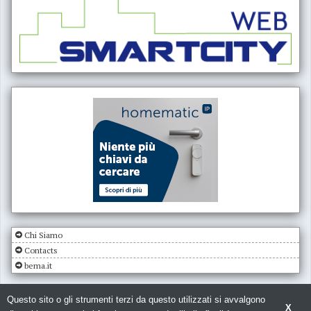
Chi Siamo
Contacts
bema.it
Questo sito o gli strumenti terzi da questo utilizzati si avvalgono
X