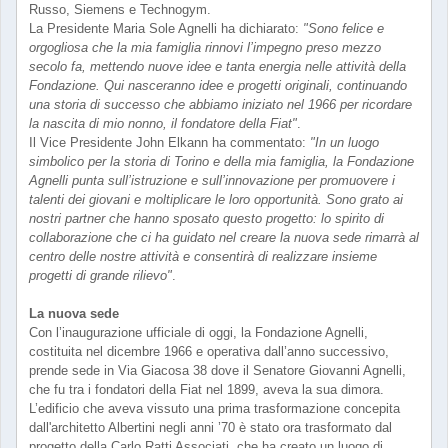
Russo, Siemens e Technogym.
La Presidente Maria Sole Agnelli ha dichiarato:
"Sono felice e
orgogliosa che la mia famiglia rinnovi l’impegno preso mezzo
secolo fa, mettendo nuove idee e tanta energia nelle attività della
Fondazione. Qui nasceranno idee e progetti originali, continuando
una storia di successo che abbiamo iniziato nel 1966 per ricordare
la nascita di mio nonno, il fondatore della Fiat"
.
Il Vice Presidente John Elkann ha commentato:
"In un luogo
simbolico per la storia di Torino e della mia famiglia, la Fondazione
Agnelli punta sull’istruzione e sull’innovazione per promuovere i
talenti dei giovani e moltiplicare le loro opportunità. Sono grato ai
nostri partner che hanno sposato questo progetto: lo spirito di
collaborazione che ci ha guidato nel creare la nuova sede rimarrà al
centro delle nostre attività e consentirà di realizzare insieme
progetti di grande rilievo"
.
La nuova sede
Con l’inaugurazione ufficiale di oggi, la Fondazione Agnelli,
costituita nel dicembre 1966 e operativa dall’anno successivo,
prende sede in Via Giacosa 38 dove il Senatore Giovanni Agnelli,
che fu tra i fondatori della Fiat nel 1899, aveva la sua dimora.
L’edificio che aveva vissuto una prima trasformazione concepita
dall'architetto Albertini negli anni ’70 è stato ora trasformato dal
progetto della Carlo Ratti Associati, che ha creato un luogo di