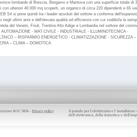
rovince lombarde di Brescia, Bergamo e Mantova con una superficie totale di 
 con ulteriori 40.000 mq scoperti, un organico di circa 220 dipendenti e 65 ven
EB Srl si pone quindi tra i leader assoluti del settore a conferma dell'espansi
si negli ultimi anni e dell'elevata qualità ed efficienza con cui soddisfa la semp
entela del Veneto, Friuli, Trentino Alto Adige e Lombardia nel settore del comm
o: - AUTOMAZIONE - MAT.CIVILE - INDUSTRIALE - ILLUMINOTECNICA -
TAICO – RISPARMIO ENERGETICO - CLIMATIZZAZIONE - SICUREZZA –
ERIA – CLIMA – DOMOTICA.
scrizione ROC 5836 -
Privacy policy
Il portale per l'elettricistia e l' installato
dell'elettronica, della domotica e dell'impi