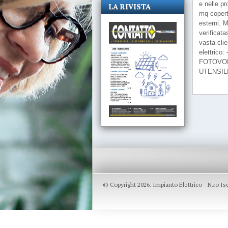
e nelle p
LA RIVISTA
mq coperti
esterni. M
verificata
vasta cli
elettric
FOTOVOL
UTENSIL
© Copyright 2026. Impianto Elettrico - N.ro I