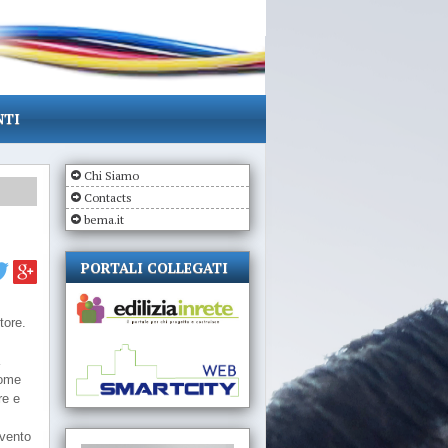
NTI
Chi Siamo
Contacts
bema.it
PORTALI COLLEGATI
tore.
a
come
re e
ivento