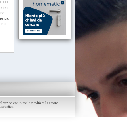
30.000
ditori
one
re più
ercio
re elettrico con tutte le novità sul settore
antistica.