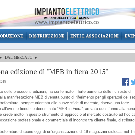
ODUZIONE
DISTRIBUZIONE
ENTI E ASSOCIAZIONI
EVE
▸
DAL MERCATO
▸
na edizione di "MEB in fiera 2015"
2015
o delle precedenti edizioni, ha confermato il forte aumento delle richieste di
alla manifestazione MEB divenuta punto di riferimento per gli operatori del set
roforniture, sempre orientata alle nuove sfide di mercato, riserva una forte
 all’evento fieristico denominato “MEB in Fiera”, arrivato quest’anno alla non
 e crede molto in questo strumento di approccio al mercato costruito ad hoc 
ccasione professionale e commerciale di incontro tra cliente finale, distributo
.
roforniture dispone oggi di un’organizzazione di 19 magazzini dislocati nel Tr