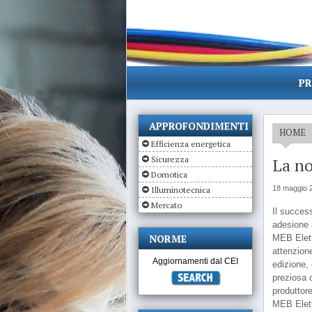
PR
APPROFONDIMENTI
HOME
Efficienza energetica
Sicurezza
La no
Domotica
18 maggio 
Illuminotecnica
Mercato
Il success
adesione 
NORME
MEB Elett
attenzione
Aggiornamenti dal CEI
edizione,
preziosa o
produttore
MEB Elett