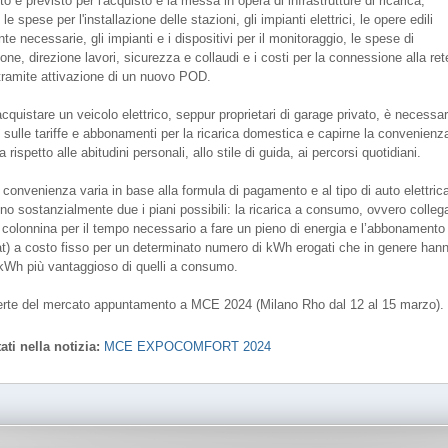
uto è previsto per l'acquisto e la messa in opera di infrastrutture di ricarica,
e spese per l'installazione delle stazioni, gli impianti elettrici, le opere edili
te necessarie, gli impianti e i dispositivi per il monitoraggio, le spese di
one, direzione lavori, sicurezza e collaudi e i costi per la connessione alla ret
, tramite attivazione di un nuovo POD.
cquistare un veicolo elettrico, seppur proprietari di garage privato, è necessar
i sulle tariffe e abbonamenti per la ricarica domestica e capirne la convenienz
rispetto alle abitudini personali, allo stile di guida, ai percorsi quotidiani.
a convenienza varia in base alla formula di pagamento e al tipo di auto elettric
ono sostanzialmente due i piani possibili: la ricarica a consumo, ovvero colle
la colonnina per il tempo necessario a fare un pieno di energia e l’abbonamento
at) a costo fisso per un determinato numero di kWh erogati che in genere han
kWh più vantaggioso di quelli a consumo.
ferte del mercato appuntamento a MCE 2024 (Milano Rho dal 12 al 15 marzo).
ati nella notizia:
MCE EXPOCOMFORT 2024