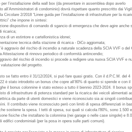
o per l’installazione della wall box (da presentare in assemblea dopo averlo
 all’Amministratori di condominio) dovrà rispettare quanto prescritto dai Vigil
a Circolare 2/2018 “Linee guida per l’installazione di infrastrutture per la ricari
ettrici” che impone in sintesi:
llazione dispositivo di comando di sgancio di emergenza che deve agire anche s
i ricarica;
nza di un estintore e cartellonistica idonei;
entazione tecnica della stazione di ricarica - DiCo aggiornata;
c’è aggravio del rischio di incendio a naturale scadenza della SCIA VVF o del 
a Attestazione di rinnovo periodico di conformità antincendio;
aggravio del rischio di incendio si procede a redigere una nuova SCIA VVF e n
 valutazione del progetto.
to se fatto entro il 31/12/2024, si può fare quasi gratis. Con il d.P.C.M. del 4
22 è stato introdotto un bonus che copre all’80% di quanto si spende e con il
ghe il bonus colonnine è stato esteso a tutto il biennio 2023-2024. Il bonus sp
isto di infrastrutture di potenza standard per la ricarica dei veicoli alimentati a
ettrica da parte di utenti domestici e viene riconosciuto sia ai singoli contribue
ni. Il contributo viene riconosciuto però con limiti di spesa differenziati in ba
he sostiene la spesa. I tetti di spesa, sui quali si calcola l'80%, sono 1.500 
sone fisiche che installano la colonnina (nei garage o nelle case singole) e 8.
li edifici condominiali (per la posa in opera sulle parti comuni).