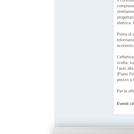
Il contrib
comprese l
strettamen
progettazi
elettrica
Prima di a
informars
economica 
L’effettiv
scelta, s
l’auto al
(Piano Fl
prezzo a 
Per le of
Eventi cit