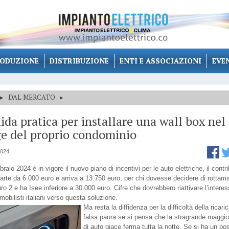
ODUZIONE
DISTRIBUZIONE
ENTI E ASSOCIAZIONI
EVE
▸
DAL MERCATO
▸
ida pratica per installare una wall box nel
e del proprio condominio
2024
braio 2024 è in vigore il nuovo piano di incentivi per le auto elettriche, il contr
parte da 6.000 euro e arriva a 13.750 euro, per chi dovesse decidere di rottam
ro 2 e ha Isee inferiore a 30.000 euro. Cifre che dovrebbero riattivare l’intere
mobilisti italiani verso questa soluzione.
Ma resta la diffidenza per la difficoltà della ricaric
falsa paura se si pensa che la stragrande maggi
di auto giace ferma tutta la notte. Se si ha un po