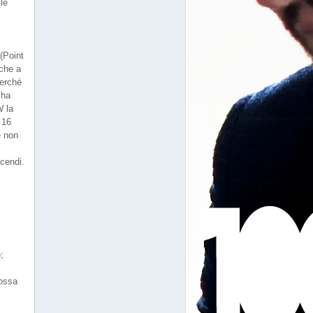
lle
(Point
nche a
perché
 ha
W la
 16
é non
cendi.
;
possa