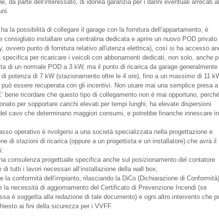
e, da parte dell'interessato, di idonea garanzia per i danni eventuali arrecati a
uni.
ha la possibilità di collegare il garage con la fornitura dell’appartamento, è
e consigliato installare una centralina dedicata e aprire un nuovo POD privato 
y, ovvero punto di fornitura relativo all'utenza elettrica), così si ha accesso a
a specifica per ricaricare i veicoli con abbonamenti dedicati, non solo, anche 
atta di un normale POD a 3 kW, ma il punto di ricarica da garage generalmente
a di potenza di 7 kW (stazionamento oltre le 4 ore), fino a un massimo di 11 k
 può essere recuperata con gli incentivi. Non usare mai una semplice presa a
’ bene ricordare che questo tipo di collegamento non è mai opportuno, perch
nato per sopportare carichi elevati per tempi lunghi, ha elevate dispersioni
del cavo che determinano maggiori consumi, e potrebbe finanche innescare in
asso operativo è rivolgersi a una società specializzata nella progettazione e
one di stazioni di ricarica (oppure a un progettista e un installatore) che avrà il
i:
 una consulenza progettuale specifica anche sul posizionamento del contatore
 di tutti i lavori necessari all’installazione della wall box;
re la conformità dell’impianto, rilasciando la DiCo (Dichiarazione di Conformità)
re la necessità di aggiornamento del Certificato di Prevenzione Incendi (se
essa è soggetta alla redazione di tale documento) e ogni altro intervento che 
hiesto ai fini della sicurezza per i VVFF.