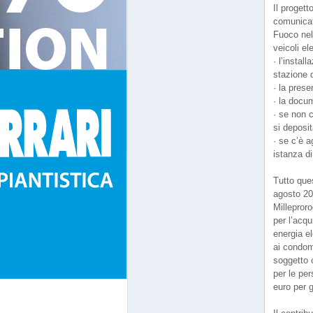
Il progett
comunicato
Fuoco nell
veicoli el
· l’insta
stazione d
· la prese
· la docum
· se non 
si deposit
· se c’è 
istanza di
Tutto ques
agosto 20
Milleproro
per l’acqu
energia el
ai condomì
soggetto c
per le per
euro per g