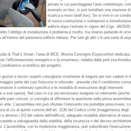
privato in cui parcheggiare l’auto nottetempo, c
esempio un box, si può installare una stazione di
ricarica a muro (wall box). Se si vive in un condo
di nuova costruzione o sottoposto a ristrutturazi
edilizia dopo l’entrata in vigore del d.lgs. 48/202
ilito l’obbligo di installazione il problema è risolto, ma stiamo parlando di un’
all’interno del panorama edilizio italiano. Per tutti gli altri c’è una serie di asp
.
uida di That’s Smart, l’area di MCE- Mostra Convegno Expocomfort dedicata 
per l’efficientamento energetico e la smartness, redatta dalla prof.ssa Annalis
oordinatrice scientifica del progetto.
he giuristi e tecnici esperti consigliano vivamente di seguire per non cadere in li
 maggior parte dei casi finiscono in tribunale - prevede che il condòmino comu
stratore il contenuto specifico e le modalità di esecuzione degli interventi
 a sue spese). Nel caso in cui sia necessario eseguire un intervento (anche
lle parti comuni, si consiglia di affrontare la questione nella prima assemblea
o utile. L’assemblea non può rifiutare l’intervento ma potrebbe prescrivere, co
za di cui al quinto comma dell’art. 1136 del Codice civile (maggioranza degli
i e almeno i 2/3 del valore dell'edificio), adeguate modalità alternative di ese
cautele a salvaguardia della stabilità, della sicurezza o del decoro architetton
icio. L'assemblea, con la medesima maggioranza, può subordinare l'esecuzione 