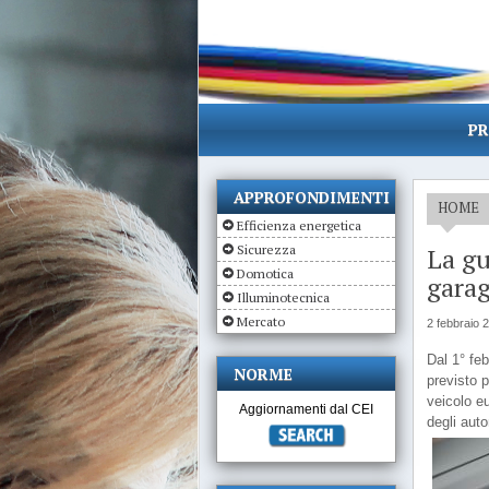
PR
APPROFONDIMENTI
HOME
Efficienza energetica
Sicurezza
La gu
Domotica
garag
Illuminotecnica
Mercato
2 febbraio 
Dal 1° feb
NORME
previsto 
veicolo eu
Aggiornamenti dal CEI
degli auto