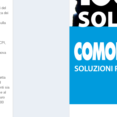
i del
ca dei
ulla
CPI,
uova
etta
d
nti sia
se al
euro
000