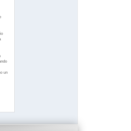
e
io
a
a
gando
no un