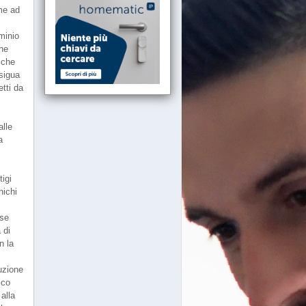
ome ad
minio
one
0 che
esigua
etti da
alle
a
tigi
nichi
 se
 di
n la
cuzione
ico
alla