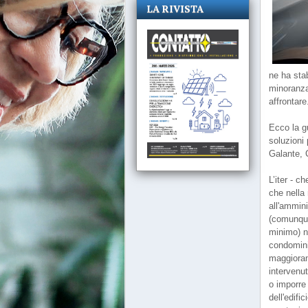
LA RIVISTA
ne ha stab
minoranza 
affrontare
Ecco la g
soluzioni 
Galante, C
L’iter - c
che nella
all'ammini
(comunque
minimo) ne
condomini
maggioran
intervenut
o imporre 
dell'edif