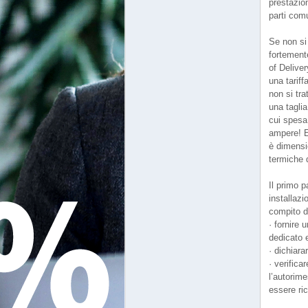
prestazion
parti com
Se non si 
fortement
of Deliver
una tariff
non si tr
una tagli
cui spesa
ampere! E
è dimensio
termiche 
Il primo p
installazi
compito d
· fornire
dedicato e
· dichiara
· verifica
l’autorim
essere ric