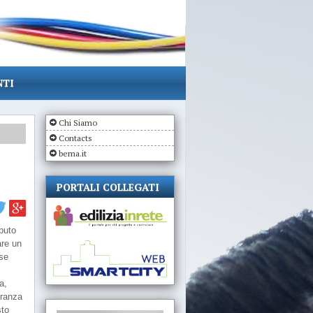
NTI
Chi Siamo
Contacts
bema.it
PORTALI COLLEGATI
ibuto
are un
sse
a,
oranza
sto