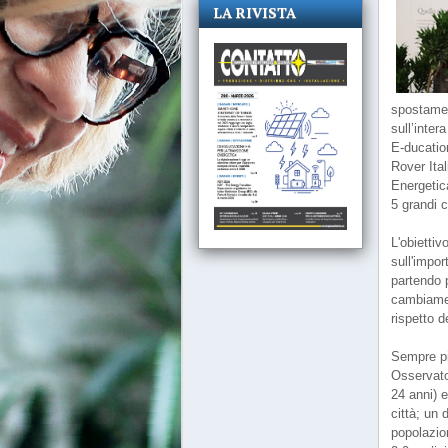
LA RIVISTA
spostament
sull’inter
E-ducatio
Rover Ital
Energetic
5 grandi c
L'obietti
sull'impor
partendo 
cambiament
rispetto d
Sempre più
Osservator
24 anni) e
città; un 
popolazion