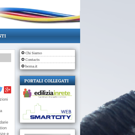
NTI
Chi Siamo
Contacts
bema.it
PORTALI COLLEGATI
zioni
ha
darie
tion
enze e