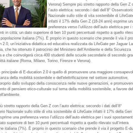
Verona) Sempre più stretto rapporto della Gen Z 
l’auto elettrica: secondo i dati dell’8° Osservatori
Nazionale sullo stile di vita sostenibile di LifeGat
infatti il 17% della Gen Z (18-24 anni) esprime un
preferenza verso l’utilizzo dell’auto elettrica per i
i in città; un dato superiore di ben 10 punti percentuali rispetto a quello rilev
a popolazione italiana (7%). È proprio in questo scenario che prende il via il pr
n 2.0, un’iniziativa didattica ed educativa realizzata da LifeGate per Jaguar L
ia, che ha ottenuto il patrocinio del Ministero dell’Ambiente e della Sicurezza
a e che coinvolgerà circa 400 studenti delle scuole secondarie di secondo gra
ittà italiane (Roma, Milano, Torino, Firenze e Verona).
vo principale di E-ducation 2.0 è quello di promuovere una maggiore consapevo
tanza della mobilità sostenibile e dell'elettrificazione nel settore automotive,
proprio dallo sviluppo della conoscenza nelle nuove generazioni, e promuove
o di pensiero etico-culturale sul tema della mobilità sostenibile, a favore de
ell'ambiente.
 stretto rapporto della Gen Z con l’auto elettrica: secondo i dati dell’8°
io Nazionale sullo stile di vita sostenibile di LifeGate infatti il 17% della Gen
sprime una preferenza verso l’utilizzo dell’auto elettrica per i suoi spostamenti
dato superiore di ben 10 punti percentuali rispetto a quello rilevato sull’intera
e italiana (7%). È proprio in questo scenario che prende il via il progetto E-d