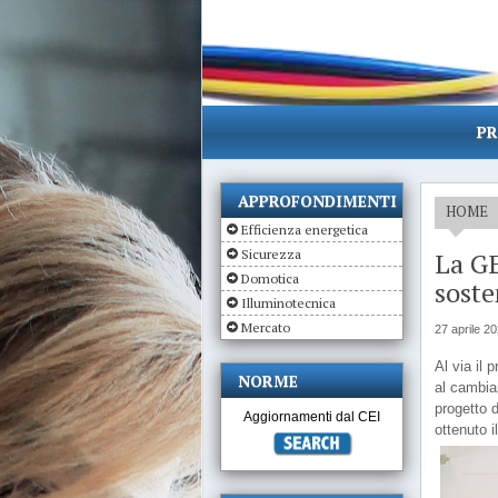
PR
APPROFONDIMENTI
HOME
Efficienza energetica
Sicurezza
La GE
Domotica
soste
Illuminotecnica
Mercato
27 aprile 2
Al via il 
NORME
al cambiam
progetto d
Aggiornamenti dal CEI
ottenuto i