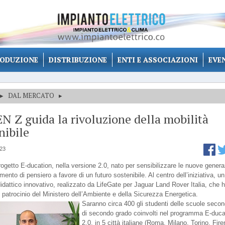
ODUZIONE
DISTRIBUZIONE
ENTI E ASSOCIAZIONI
EVE
▸
DAL MERCATO
▸
N Z guida la rivoluzione della mobilità
nibile
023
progetto E-ducation, nella versione 2.0, nato per sensibilizzare le nuove genera
ento di pensiero a favore di un futuro sostenibile. Al centro dell’iniziativa, un
idattico innovativo, realizzato da LifeGate per Jaguar Land Rover Italia, che 
l patrocinio del Ministero dell’Ambiente e della Sicurezza Energetica.
Saranno circa 400 gli studenti delle scuole secon
di secondo grado coinvolti nel programma E-duca
2.0, in 5 città italiane (Roma, Milano, Torino, Fir