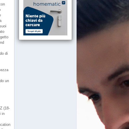
con
o
e
a
 suoi
ato
ogetto
and
do di
lezza
ndo un
l
 Z (18-
 in
ucation